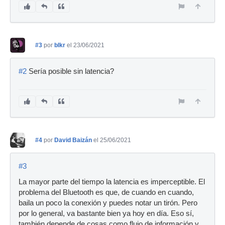
#3
por
blkr
el 23/06/2021
#2
Sería posible sin latencia?
#4
por
David Baizán
el 25/06/2021
#3
La mayor parte del tiempo la latencia es imperceptible. El
problema del Bluetooth es que, de cuando en cuando,
baila un poco la conexión y puedes notar un tirón. Pero
por lo general, va bastante bien ya hoy en día. Eso sí,
también depende de cosas como flujo de información y