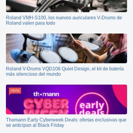
Roland VMH-S100, los nuevos auriculares V-Drums de
Roland valen para todo
Roland V-Drums VQD106 Quiet Design, el kit de batería
más silencioso del mundo
oferta
Thomann Early Cyberweek Deals: ofertas exclusivas que
se anticipan al Black Friday