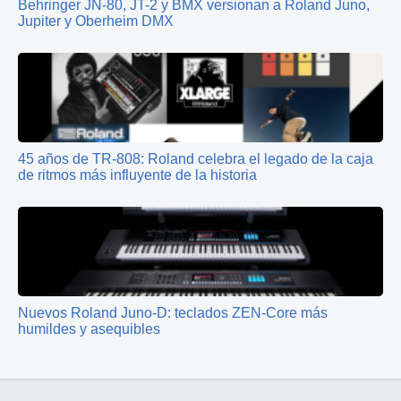
Behringer JN-80, JT-2 y BMX versionan a Roland Juno,
Jupiter y Oberheim DMX
45 años de TR-808: Roland celebra el legado de la caja
de ritmos más influyente de la historia
Nuevos Roland Juno-D: teclados ZEN-Core más
humildes y asequibles