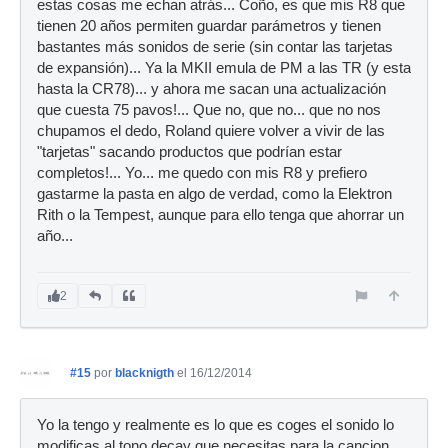
estas cosas me echan atrás... Coño, es que mis R8 que
tienen 20 años permiten guardar parámetros y tienen
bastantes más sonidos de serie (sin contar las tarjetas
de expansión)... Ya la MKII emula de PM a las TR (y esta
hasta la CR78)... y ahora me sacan una actualización
que cuesta 75 pavos!... Que no, que no... que no nos
chupamos el dedo, Roland quiere volver a vivir de las
"tarjetas" sacando productos que podrían estar
completos!... Yo... me quedo con mis R8 y prefiero
gastarme la pasta en algo de verdad, como la Elektron
Rith o la Tempest, aunque para ello tenga que ahorrar un
año...
2
#15
por
blacknigth
el 16/12/2014
Yo la tengo y realmente es lo que es coges el sonido lo
modificas al tono decay que necesitas para la cancion