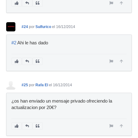
#24
por
Sulfurico
el 16/12/2014
#2
Ahi le has dado
#25
por
Rafa El
el 16/12/2014
¿os han enviado un mensaje privado ofreciendo la
actualizacion por 20€?