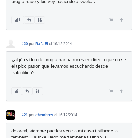
programado y los voy haciendo al vuelo...
1
#20
por
Rafa El
el 16/12/2014
¿algún video de programar patrones en directo que no se
el tipico patron que llevamos escuchando desde
Paleolítico?
#21
por
chembros
el 16/12/2014
deloreal, siempre puedes venir a mi casa i pillarme la
tempest.... aunke luego me zamparia tu linn xD