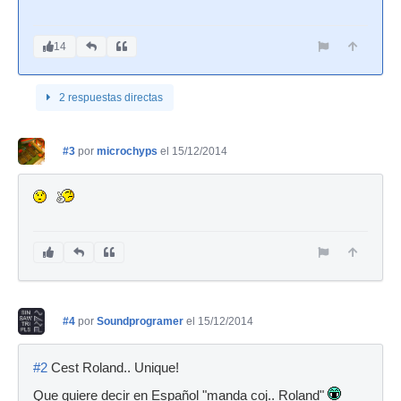
14
2 respuestas directas
#3
por
microchyps
el 15/12/2014
#4
por
Soundprogramer
el 15/12/2014
#2
Cest Roland.. Unique!
Que quiere decir en Español "manda coj.. Roland"