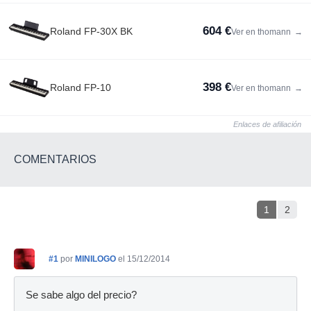
604 €
Roland FP-30X BK
Ver en thomann
→
398 €
Roland FP-10
Ver en thomann
→
Enlaces de afiliación
COMENTARIOS
1
2
#1
por
MINILOGO
el 15/12/2014
Se sabe algo del precio?