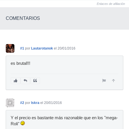
Enlaces de afiliación
COMENTARIOS
#1
por
Lautarotanok
el 20/01/2016
es brutal!!!
#2
por
Iskra
el 20/01/2016
Y el precio es bastante más razonable que en los "mega-
Roli"