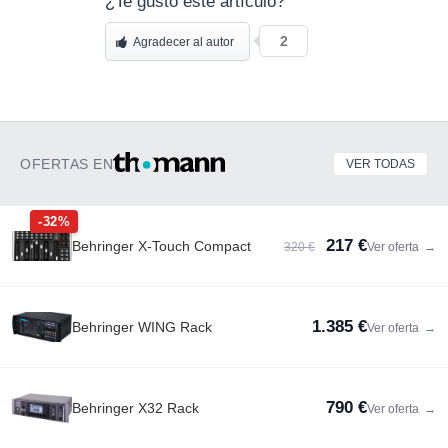
¿Te gustó este artículo?
2
Agradecer al autor
OFERTAS EN
VER TODAS
-32%
217 €
Behringer X-Touch Compact
320 €
Ver oferta
→
1.385 €
Behringer WING Rack
Ver oferta
→
790 €
Behringer X32 Rack
Ver oferta
→