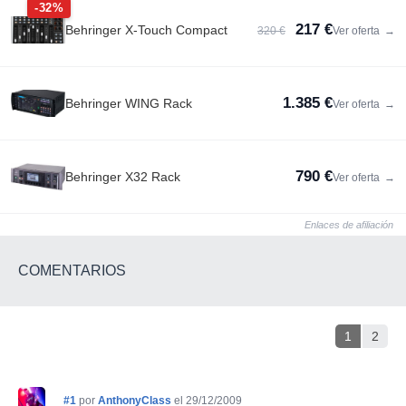
-32%
217 €
Behringer X-Touch Compact
320 €
Ver oferta
→
1.385 €
Behringer WING Rack
Ver oferta
→
790 €
Behringer X32 Rack
Ver oferta
→
Enlaces de afiliación
COMENTARIOS
1
2
#1
por
AnthonyClass
el 29/12/2009