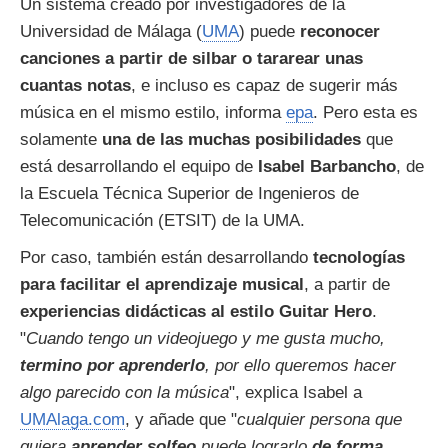
Un sistema creado por investigadores de la
Universidad de Málaga (
UMA
) puede
reconocer
canciones a partir de silbar o tararear unas
cuantas notas
, e incluso es capaz de sugerir más
música en el mismo estilo, informa
epa
. Pero esta es
solamente
una de las muchas posibilidades
que
está desarrollando el equipo de
Isabel Barbancho
, de
la Escuela Técnica Superior de Ingenieros de
Telecomunicación (ETSIT) de la UMA.
Por caso, también están desarrollando
tecnologías
para facilitar el aprendizaje musical
, a partir de
experiencias didácticas al estilo Guitar Hero
.
"
Cuando tengo un videojuego y me gusta mucho,
termino por aprenderlo
, por ello queremos hacer
algo parecido con la música
", explica Isabel a
UMAlaga.com
, y añade que "
cualquier persona que
quiera
aprender
solfeo
puede lograrlo
de forma