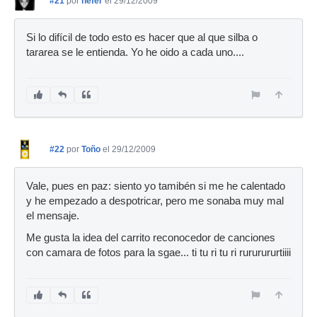
#21
por
nefer
el 29/12/2009
Si lo difícil de todo esto es hacer que al que silba o
tararea se le entienda. Yo he oido a cada uno....
#22
por
Toño
el 29/12/2009
Vale, pues en paz: siento yo tamibén si me he calentado
y he empezado a despotricar, pero me sonaba muy mal
el mensaje.
Me gusta la idea del carrito reconocedor de canciones
con camara de fotos para la sgae... ti tu ri tu ri rururururtiiii