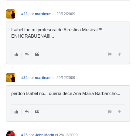
#23
por
martinxm
el 29/12/2009
Isabel fue mi profesora de Acústica Musical!!!!....
ENHORABUENA!!!...
#24
por
martinxm
el 29/12/2009
perdón Isabel no... quería decir Ana María Barbancho...
#25
por
John Morin
el 29/12/2009