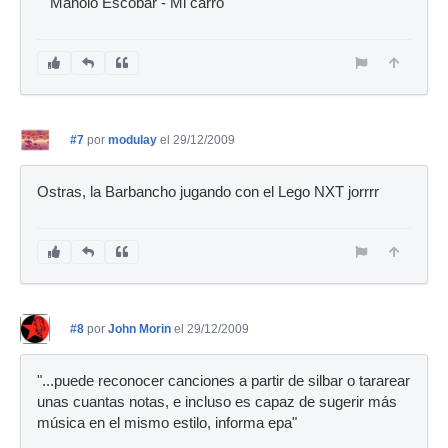
Manolo Escobar - Mi carro
#7
por
modulay
el 29/12/2009
Ostras, la Barbancho jugando con el Lego NXT jorrrr
#8
por
John Morin
el 29/12/2009
"...puede reconocer canciones a partir de silbar o tararear
unas cuantas notas, e incluso es capaz de sugerir más
música en el mismo estilo, informa epa"