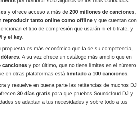
uments
por nombrar solo algunos de los más conocidos.
mes
y ofrece acceso a más de
200 millones de canciones,
en
reproducir tanto online como offline
y que cuentan con
ncionan el tipo de compresión que usarán ni el bitrate, y
 y el key
.
u propuesta es más económica que la de su competencia,
 dólares
. A su vez ofrece un catálogo más amplio que en
e canciones
y por último, que no tiene límites en el número
ue en otras plataformas está
limitado a 100 canciones
.
ra y resuelve en buena parte las retitencias de muchos DJ
 ofrecen
30 días gratis
para que pruebes Soundcloud DJ y
idades se adaptan a tus necesidades y sobre todo a tus