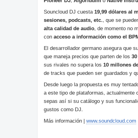
Pioneer DJ
,
Algoriddim
o
Native Instr
Souncloud DJ cuesta
19,99 dólares al 
sesiones, podcasts, etc.
, que se pued
alta calidad de audio
, de momento no me
con
acceso a información como el BPM
El desarrollador germano asegura que s
que maneja precios que parten de los
30
sus rivales no supera los
10 millones d
de tracks que pueden ser guardados y q
Desde luego la propuesta es muy tentado
a este tipo de plataformas, actualmente
sepas así si su catálogo y sus funcional
gustos como DJ.
Más información |
www.soundcloud.com