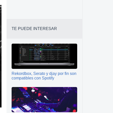
TE PUEDE INTERESAR
Rekordbox, Serato y djay por fin son
compatibles con Spotify