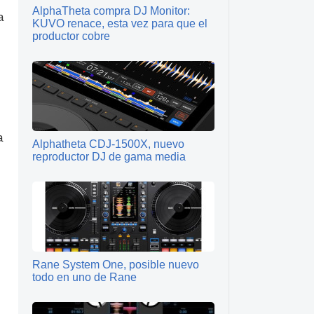
AlphaTheta compra DJ Monitor:
a
KUVO renace, esta vez para que el
productor cobre
a
Alphatheta CDJ-1500X, nuevo
reproductor DJ de gama media
Rane System One, posible nuevo
todo en uno de Rane