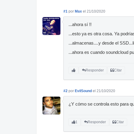
#1
por
Max
el 21/10/2020
...ahora sí !!
...esto ya es otra cosa. Ya podría
...almacenas....y desde el SSD...li
...ahora es cuando soundcloud pue
Responder
Citar
#2
por
EvilSound
el 21/10/2020
¿Y cómo se controla esto para qu
1
Responder
Citar