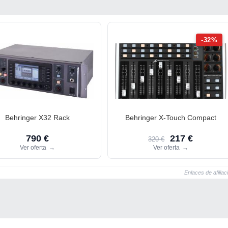
-32%
Behringer X32 Rack
Behringer X-Touch Compact
790 €
217 €
320 €
Ver oferta
→
Ver oferta
→
Enlaces de afiliac