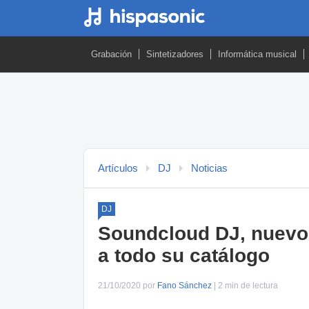
Grabación
Sintetizadores
Informática musical
Artículos
DJ
Noticias
DJ
Soundcloud DJ, nuevo p
a todo su catálogo
21/10/2020 por
Fano Sánchez
| 2 min de lectura