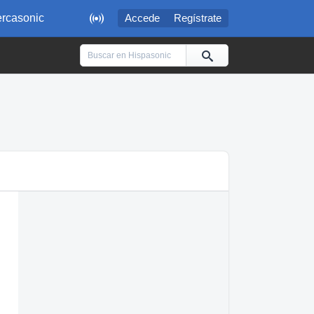

rcasonic
Accede
Regístrate