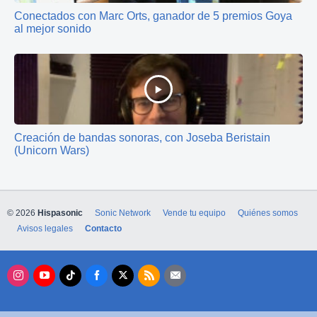
Conectados con Marc Orts, ganador de 5 premios Goya
al mejor sonido
Creación de bandas sonoras, con Joseba Beristain
(Unicorn Wars)
© 2026
Hispasonic
Sonic Network
Vende tu equipo
Quiénes somos
Avisos legales
Contacto