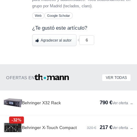
grupo por Madrid (teclados, claro).
Web
Google Scholar
¿Te gustó este artículo?
6
Agradecer al autor
OFERTAS EN
VER TODAS
790 €
Behringer X32 Rack
Ver oferta
→
-32%
217 €
Behringer X-Touch Compact
320 €
Ver oferta
→