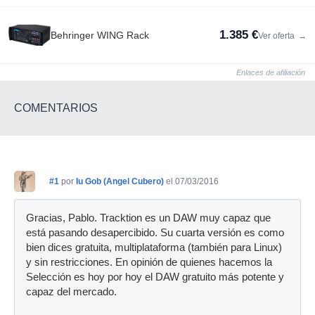
1.385 €
Behringer WING Rack
Ver oferta
→
Enlaces de afiliación
COMENTARIOS
#1
por
Iu Gob (Angel Cubero)
el 07/03/2016
Gracias, Pablo. Tracktion es un DAW muy capaz que
está pasando desapercibido. Su cuarta versión es como
bien dices gratuita, multiplataforma (también para Linux)
y sin restricciones. En opinión de quienes hacemos la
Selección es hoy por hoy el DAW gratuito más potente y
capaz del mercado.