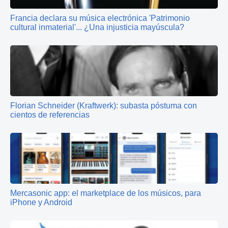
Francia declara su música electrónica 'Patrimonio
cultural inmaterial'... ¿Una injusticia mayúscula?
Florian Schneider (Kraftwerk): subasta póstuma con
cientos de referencias
Mercasonic app: el marketplace de los músicos, para
iPhone y Android