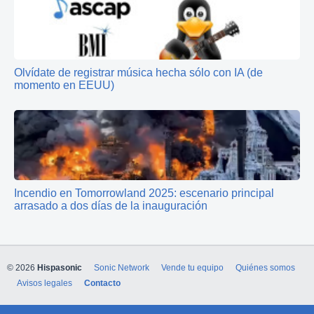
Olvídate de registrar música hecha sólo con IA (de
momento en EEUU)
Incendio en Tomorrowland 2025: escenario principal
arrasado a dos días de la inauguración
© 2026
Hispasonic
Sonic Network
Vende tu equipo
Quiénes somos
Avisos legales
Contacto