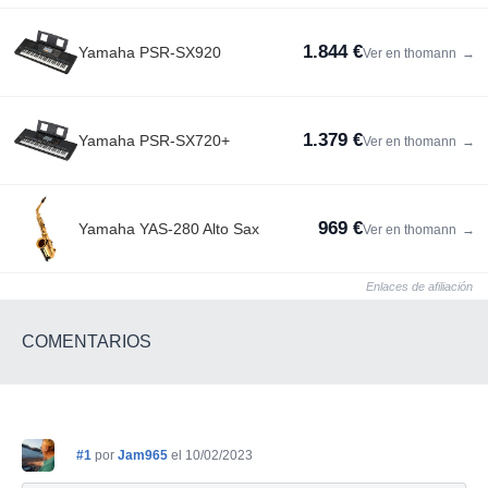
1.844 €
Yamaha PSR-SX920
Ver en thomann
→
1.379 €
Yamaha PSR-SX720+
Ver en thomann
→
969 €
Yamaha YAS-280 Alto Sax
Ver en thomann
→
Enlaces de afiliación
COMENTARIOS
#1
por
Jam965
el 10/02/2023