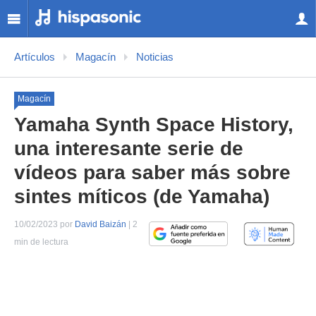
Artículos
Magacín
Noticias
Magacín
Yamaha Synth Space History,
una interesante serie de
vídeos para saber más sobre
sintes míticos (de Yamaha)
10/02/2023 por
David Baizán
| 2
min de lectura