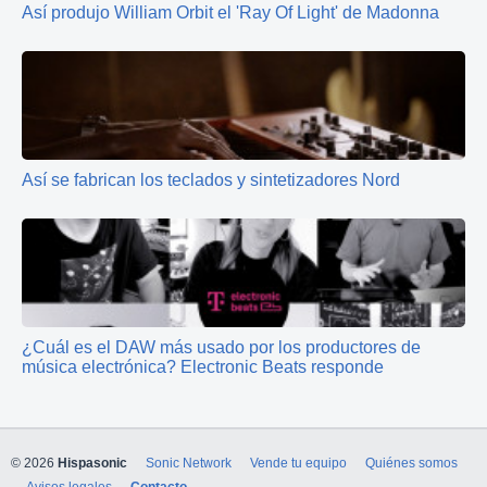
Así produjo William Orbit el 'Ray Of Light' de Madonna
Así se fabrican los teclados y sintetizadores Nord
¿Cuál es el DAW más usado por los productores de
música electrónica? Electronic Beats responde
© 2026
Hispasonic
Sonic Network
Vende tu equipo
Quiénes somos