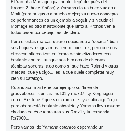
El Yamaha Montage igualmente, llegó después del
Kronos 2 (hace 7 años) y Yamaha dio un buen vuelco al
Motif (para mi gusto a mucho mejor) su nuevo concepto
de performances es un ejemplo a seguir y sin duda el
Montage es otro mastodonte que junto al Kronos ven a
todos pasar por debajo, así de claro.
Pero si éstas marcas quieren dedicarse a "cocinar" bien
sus buques insignia más tiempo pues..ok, pero que nos
ofrezcan alternativas en forma de sintetizadores con
bastante control, aunque sea híbridos de diversas
técnicas sonoras, algo como sí que hace Roland y otras
marcas, que ya digo,... es la que suele completar muy
bien su catálogo.
Roland aún mantiene por ejemplo su "línea de
grooveboxes" con las mc101 y mc707,...y Korg sigue
con el Electribe 2 que sinceramente...ya salió algo "cojo"
pero ahora está bastante obsoleto y Yamaha lleva mucho
olvidada de éste tema tras sus Rmx1 y la tremenda
Rs7000...
Pero vamos, de Yamaha estamos esperando un