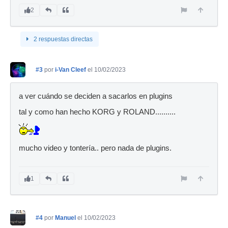
2
2 respuestas directas
#3
por
i-Van Cleef
el 10/02/2023
a ver cuándo se deciden a sacarlos en plugins
tal y como han hecho KORG y ROLAND..........
mucho video y tontería.. pero nada de plugins.
1
#4
por
Manuel
el 10/02/2023