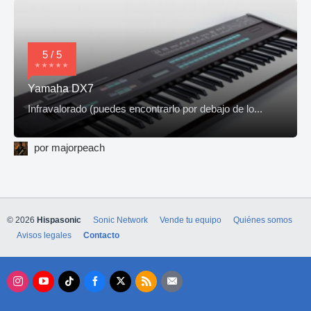
5 / 5
Yamaha DX7
Infravalorado (puedes encontrarlo por debajo de lo...
por majorpeach
© 2026
Hispasonic
Sonic Network
Vende tu equipo
Quiénes somos
Avisos legales
Contacto