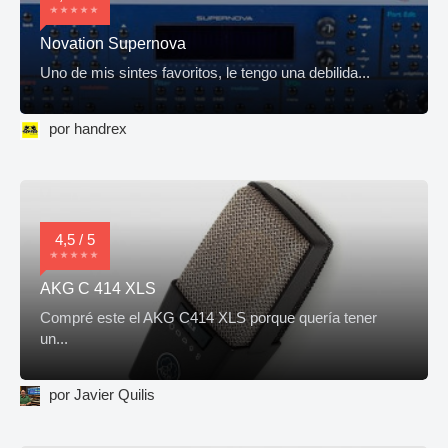
Novation Supernova
Uno de mis sintes favoritos, le tengo una debilida...
por handrex
4,5 / 5
AKG C 414 XLS
Compré este el AKG C414 XLS porque quería tener
un...
por Javier Quilis