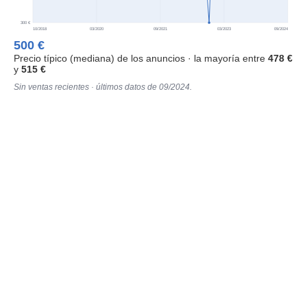
300 €
10/2018
03/2020
09/2021
03/2023
09/2024
500 €
Precio típico (mediana) de los anuncios · la mayoría entre
478 €
y
515 €
Sin ventas recientes · últimos datos de 09/2024.