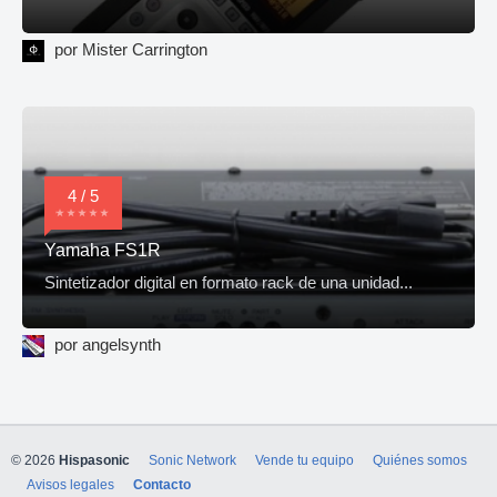
por Mister Carrington
4 / 5
Yamaha FS1R
Sintetizador digital en formato rack de una unidad...
por angelsynth
© 2026
Hispasonic
Sonic Network
Vende tu equipo
Quiénes somos
Avisos legales
Contacto