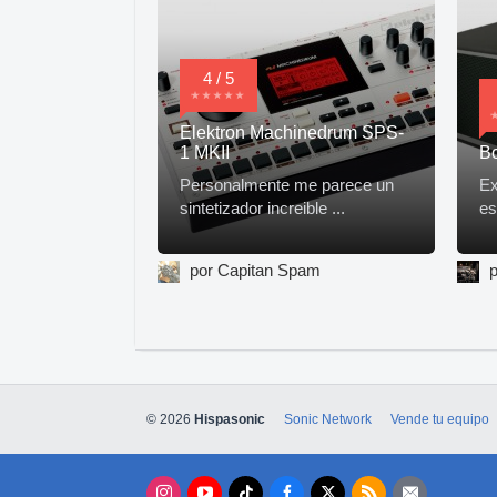
4 / 5
Elektron Machinedrum SPS-
1 MKII
Bo
Personalmente me parece un
Ex
sintetizador increible ...
es
por Capitan Spam
p
© 2026
Hispasonic
Sonic Network
Vende tu equipo