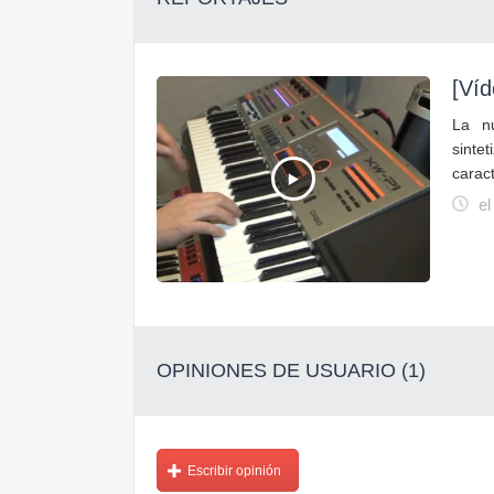
[Ví
La n
sinte
caract
el
OPINIONES DE USUARIO (1)
Escribir opinión