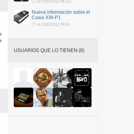
el 07/01/2012
111
Nueva información sobre el
Casio XW-P1
el 12/01/2012
84
s
s
USUARIOS QUE LO TIENEN (8)