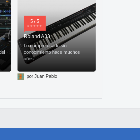
5 / 5
Roland A33
Lo compré usado sin
del
conocimiento hace muchos
años ...
por Juan Pablo