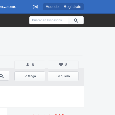

rcasonic
Accede
Regístrate
8
8
Lo tengo
Lo quiero