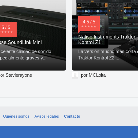
4,5 / 5
5 / 5
Native Instruments Traktor
se SoundLink Mini
Kontrol Z1
celente calidad de sonido
La versión mucho más corta 
pecialmente graves y...
Traktor Kontrol Z2 ...
or Stevierayone
por MCLoita
Quiénes somos
Avisos legales
Contacto