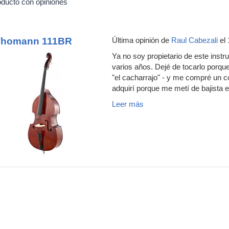
oducto con opiniones
Thomann 111BR
Última opinión de
Raul Cabezali
el 
Ya no soy propietario de este inst
varios años. Dejé de tocarlo porqu
"el cacharrajo" - y me compré un c
adquirí porque me metí de bajista en
Leer más