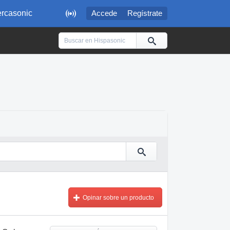

rcasonic
Accede
Regístrate
Opinar sobre un producto