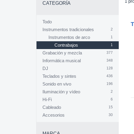
1 pr
CATEGORÍA
Todo
Instrumentos tradicionales
2
Instrumentos de arco
1
Contrabajos
1
Grabación y mezcla
377
Informática musical
348
DJ
128
Teclados y sintes
436
Sonido en vivo
196
Iluminación y vídeo
2
Hi-Fi
6
Cableado
15
Accesorios
30
MARCA