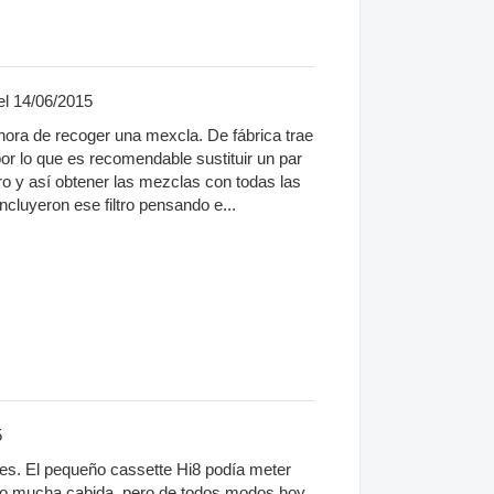
l 14/06/2015
hora de recoger una mexcla. De fábrica trae
 por lo que es recomendable sustituir un par
ro y así obtener las mezclas con todas las
cluyeron ese filtro pensando e...
5
es. El pequeño cassette Hi8 podía meter
tuvo mucha cabida. pero de todos modos hoy