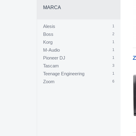
MARCA
Alesis
1
Boss
2
Korg
1
M-Audio
1
Pioneer DJ
1
Tascam
3
Teenage Engineering
1
Zoom
6