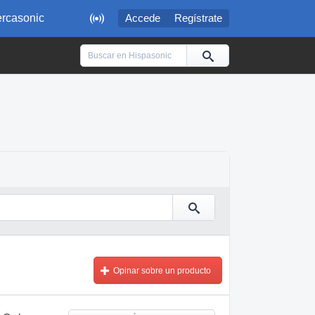

rcasonic
Accede
Regístrate
Opinar sobre un producto