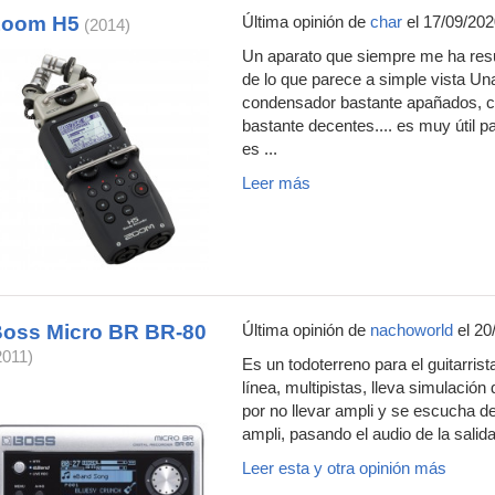
Zoom H5
Última opinión de
char
el 17/09/202
(2014)
Un aparato que siempre me ha resu
de lo que parece a simple vista U
condensador bastante apañados, c
bastante decentes.... es muy útil p
es ...
Leer más
oss Micro BR BR-80
Última opinión de
nachoworld
el 20
2011)
Es un todoterreno para el guitarrist
línea, multipistas, lleva simulación
por no llevar ampli y se escucha de
ampli, pasando el audio de la salida
Leer esta y otra opinión más