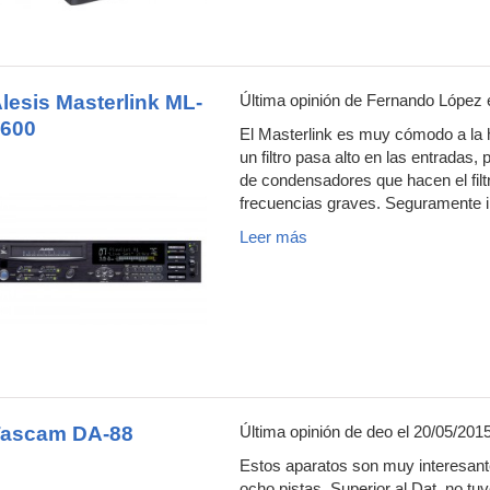
lesis Masterlink ML-
Última opinión de
Fernando López
e
600
El Masterlink es muy cómodo a la 
un filtro pasa alto en las entradas,
de condensadores que hacen el filt
frecuencias graves. Seguramente in
Leer más
Tascam DA-88
Última opinión de
deo
el 20/05/201
Estos aparatos son muy interesant
ocho pistas. Superior al Dat, no 