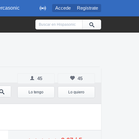

rcasonic
Accede
Regístrate
45
45
Lo tengo
Lo quiero