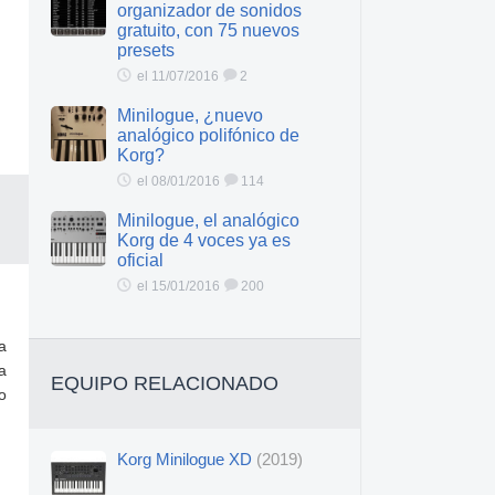
organizador de sonidos
gratuito, con 75 nuevos
presets
el 11/07/2016
2
Minilogue, ¿nuevo
analógico polifónico de
Korg?
el 08/01/2016
114
Minilogue, el analógico
Korg de 4 voces ya es
oficial
el 15/01/2016
200
a
a
EQUIPO RELACIONADO
o
Korg Minilogue XD
(2019)