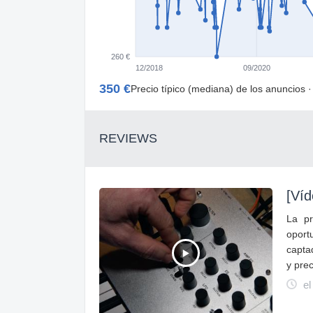
260 €
12/2018
09/2020
350 €
Precio típico (mediana) de los anuncios 
REVIEWS
[Víd
La pr
oport
capta
y prec
el