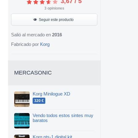
3,67
/
5
3
opiniones
Seguir este producto
Salió al mercado en
2016
Fabricado por
Korg
MERCASONIC
Korg Minilogue XD
320 €
Vendo todos estos sintes muy
baratos
Korg nts-1 digital kit