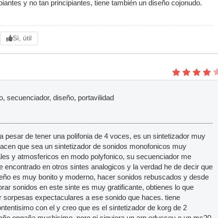
piantes y no tan principiantes, tiene también un diseño cojonudo.
Sí, útil
o, secuenciador, diseño, portavilidad
 a pesar de tener una polifonia de 4 voces, es un sintetizador muy
 hacen que sea un sintetizador de sonidos monofonicos muy
les y atmosfericos en modo polyfonico, su secuenciador me
 encontrado en otros sintes analogicos y la verdad he de decir que
iseño es muy bonito y moderno, hacer sonidos rebuscados y desde
rar sonidos en este sinte es muy gratificante, obtienes lo que
r sorpesas expectaculares a ese sonido que haces. tiene
contentisimo con el y creo que es el sintetizador de korg de 2
año engaña muchisimo, pero ni siquiera un arp odyssey o un ms20