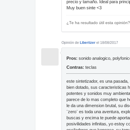
precio y tamaño. Ideal para princi
Muy buen sinte <3
¿Te ha resultado útil esta opinión?
Opinión de
Libertizer
el 18/08/2017
Pros:
sonido analogico, polyfonic
Contras:
teclas
este sintetizador, es una pasada,
bien dotado, sus caracteristicas
potentes y sonidos muy ambienta
parece de lo mas completo que he
le da una dimension brutal, su d
¨zero¨ es toda una aventura, explo
buscas y encima te puede aporta
posivilidades infinitas, yo estoy 
osciladores que konozco. su tam