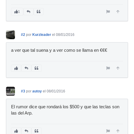
1
#2
por
Kurzleader
el 08/01/2016
a ver que tal suena y a ver como se llama en €€€
#3
por
autoy
el 08/01/2016
El rumor dice que rondará los $500 y que las teclas son
las del Arp.