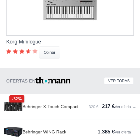
Korg Minilogue
Opinar
OFERTAS EN
VER TODAS
-32%
217 €
Behringer X-Touch Compact
320 €
Ver oferta
→
1.385 €
Behringer WING Rack
Ver oferta
→