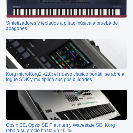
Sintetizadores y teclados a pilas: música a prueba de
apagones
Korg microKorg2 v2.0: el nuevo clásico portátil se abre al
logue SDK y multiplica sus posibilidades
Opsix SE, Opsix SE Platinum y Wavestate SE: Korg
rebaja su precio hasta un 46 %