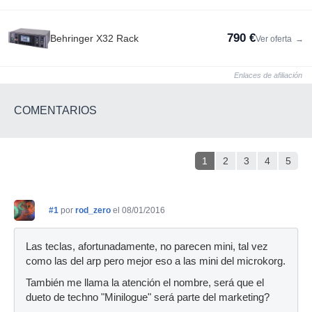
790 €
Behringer X32 Rack
Ver oferta
→
Enlaces de afiliación
COMENTARIOS
1
2
3
4
5
#1
por
rod_zero
el 08/01/2016
Las teclas, afortunadamente, no parecen mini, tal vez
como las del arp pero mejor eso a las mini del microkorg.
También me llama la atención el nombre, será que el
dueto de techno "Minilogue" será parte del marketing?