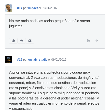
#14
por
impact
el 09/01/2016
No me mola nada las teclas pequeñas..sólo sacan
juguetes.
#15
por
on_air_studio
el 09/01/2016
A priori se intuye una arquitectura por bloquea muy
convenciinal. 2 vco con sus modulaciones de ring/sync/
cossmod, mixer, filtro con sus destinos de modulacion
(se supone) y 2 envilventes clasicas a Vcf y a Vca (se
supone tambien). Lo que para mi queda todo supeditado
a las botoneras de la derecha el poder asignar "cosas" y
variar el ruteo en cualquier momento de la señal, efectos
y secuenciador.