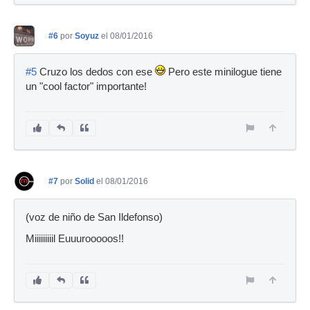
#6
por
Soyuz
el 08/01/2016
#5
Cruzo los dedos con ese
Pero este minilogue tiene
un "cool factor" importante!
#7
por
Solid
el 08/01/2016
(voz de niño de San Ildefonso)
Miiiiiiiiil Euuurooooos!!