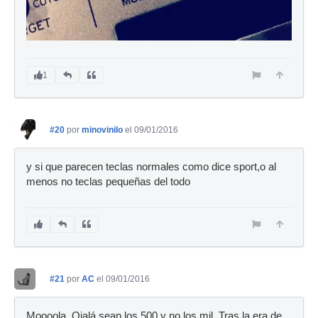
1
#20
por
minovinilo
el 09/01/2016
y si que parecen teclas normales como dice sport,o al
menos no teclas pequeñas del todo
#21
por
AC
el 09/01/2016
Moooola. Ojalá sean los 500 y no los mil. Tras la era de