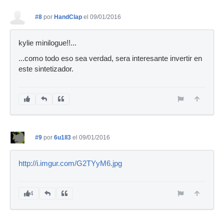
#8
por
HandClap
el 09/01/2016
kylie minilogue!!...
...como todo eso sea verdad, sera interesante invertir en
este sintetizador.
#9
por
6u1ll3
el 09/01/2016
http://i.imgur.com/G2TYyM6.jpg
4