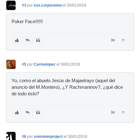
#3
por
xxx.corporation
el 30/01/2019
Poker Face!!!!!!
#5
por
Carmelopec
el 30/01/2019
Yo, como el abuelo Jesús de Majaelrayo (aquel del
anuncio del M.Montero), ¿Y Rachmaninov?, ¿qué dice
de todo ésto?
#6
por
somniumproject
el 30/01/2019