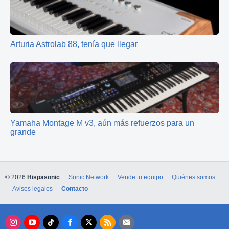
Arturia Astrolab 88, tenía que llegar
Yamaha Montage M v3, aún más refuerzos para un
grande
© 2026
Hispasonic
Sonic Network
Vende tu equipo
Quiénes somos
Avisos legales
Contacto