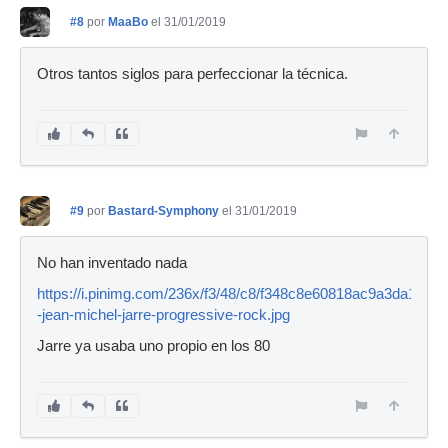
#8
por
MaaBo
el 31/01/2019
Otros tantos siglos para perfeccionar la técnica.
#9
por
Bastard-Symphony
el 31/01/2019
No han inventado nada
https://i.pinimg.com/236x/f3/48/c8/f348c8e60818ac9a3da12cd
-jean-michel-jarre-progressive-rock.jpg
Jarre ya usaba uno propio en los 80