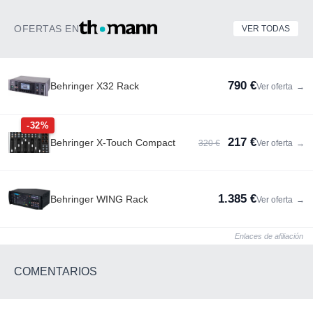
OFERTAS EN
VER TODAS
790 €
Behringer X32 Rack
Ver oferta
→
-32%
217 €
Behringer X-Touch Compact
320 €
Ver oferta
→
1.385 €
Behringer WING Rack
Ver oferta
→
Enlaces de afiliación
COMENTARIOS