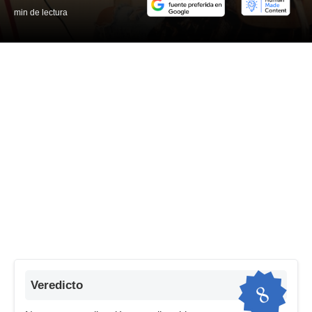
min de lectura
8
Veredicto