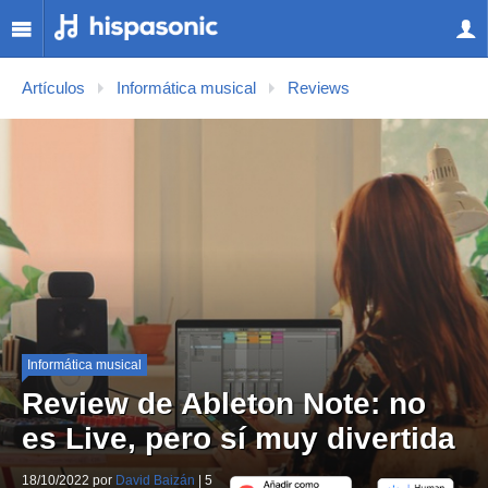
Artículos
Informática musical
Reviews
Informática musical
Review de Ableton Note: no
es Live, pero sí muy divertida
18/10/2022 por
David Baizán
| 5