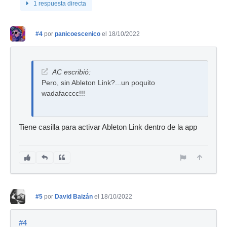
1 respuesta directa
#4
por
panicoescenico
el 18/10/2022
AC escribió:
Pero, sin Ableton Link?...un poquito
wadafacccc!!!
Tiene casilla para activar Ableton Link dentro de la app
#5
por
David Baizán
el 18/10/2022
#4