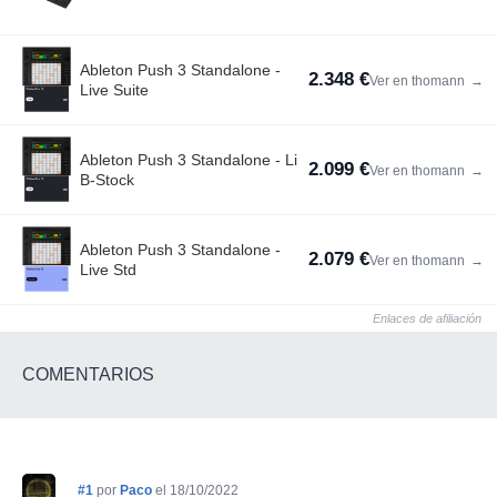
Ableton Push 3 Standalone -
2.348 €
Ver en thomann
→
Live Suite
Ableton Push 3 Standalone - Li
2.099 €
Ver en thomann
→
B-Stock
Ableton Push 3 Standalone -
2.079 €
Ver en thomann
→
Live Std
Enlaces de afiliación
COMENTARIOS
#1
por
Paco
el 18/10/2022