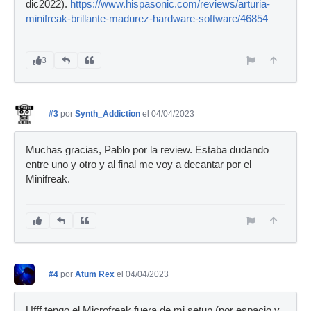
dic2022).
https://www.hispasonic.com/reviews/arturia-
minifreak-brillante-madurez-hardware-software/46854
3
#3
por
Synth_Addiction
el 04/04/2023
Muchas gracias, Pablo por la review. Estaba dudando
entre uno y otro y al final me voy a decantar por el
Minifreak.
#4
por
Atum Rex
el 04/04/2023
Ufff tengo el Microfreak fuera de mi setup (por espacio y