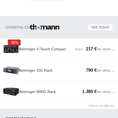
OFERTAS EN
VER TODAS
-32%
217 €
Behringer X-Touch Compact
320 €
Ver oferta
→
790 €
Behringer X32 Rack
Ver oferta
→
1.385 €
Behringer WING Rack
Ver oferta
→
Enlaces de afiliación