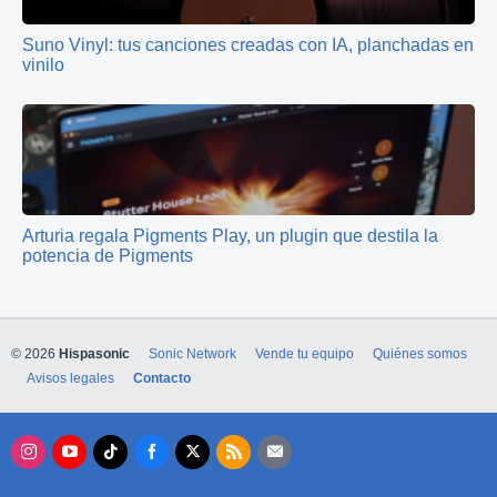
Suno Vinyl: tus canciones creadas con IA, planchadas en
vinilo
Arturia regala Pigments Play, un plugin que destila la
potencia de Pigments
© 2026
Hispasonic
Sonic Network
Vende tu equipo
Quiénes somos
Avisos legales
Contacto