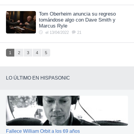
Tom Oberheim anuncia su regreso
tomándose algo con Dave Smith y
Marcus Ryle
el 13/04/2022
21
1
2
3
4
5
LO ÚLTIMO EN HISPASONIC
Fallece William Orbit a los 69 años