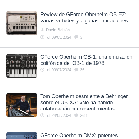
Review de GForce Oberheim OB-EZ:
varias virtudes y algunas limitaciones
David Baizán
el 09/09/2024
3
GForce Oberheim OB-1, una emulación
polifónica del OB-1 de 1978
el 09/07/2024
36
Tom Oberheim desmiente a Behringer
sobre el UB-XA: «No ha habido
colaboración ni consentimiento»
el 24/05/2024
268
GForce Oberheim DMX: potentes