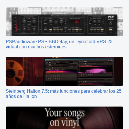
PSPaudioware PSP BBDelay, un Dynacord VRS 23
virtual con muchos esteroides
Steinberg Halion 7.5: más funciones para celebrar los 25
años de Halion