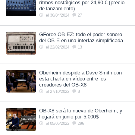
ritmos nostálgicos por 24,90 € (precio
de lanzamiento)
el 30/04/2024
27
GForce OB-EZ: todo el poder sonoro
del OB-E en una interfaz simplificada
el 22/02/2024
13
Oberheim despide a Dave Smith con
esta charla en vídeo entre los
creadores del OB-X8
el 27/10/2022
8
OB-X8 será lo nuevo de Oberheim, y
llegará en junio por 5.000$
el 05/05/2022
296