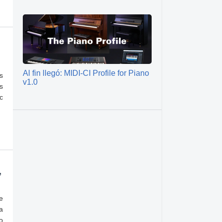
Al fin llegó: MIDI-CI Profile for Piano
s
v1.0
s
c
,
e
a
o