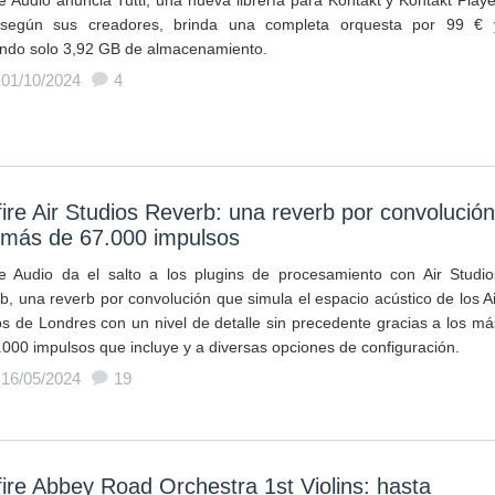
re Audio anuncia Tutti, una nueva librería para Kontakt y Kontakt Playe
según sus creadores, brinda una completa orquesta por 99 € 
endo solo 3,92 GB de almacenamiento.
 01/10/2024
4
fire Air Studios Reverb: una reverb por convolución
 más de 67.000 impulsos
ire Audio da el salto a los plugins de procesamiento con Air Studio
b, una reverb por convolución que simula el espacio acústico de los Ai
os de Londres con un nivel de detalle sin precedente gracias a los má
.000 impulsos que incluye y a diversas opciones de configuración.
 16/05/2024
19
fire Abbey Road Orchestra 1st Violins: hasta