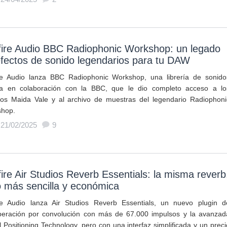
fire Audio BBC Radiophonic Workshop: un legado
fectos de sonido legendarios para tu DAW
ire Audio lanza BBC Radiophonic Workshop, una librería de sonido
a en colaboración con la BBC, que le dio completo acceso a lo
ios Maida Vale y al archivo de muestras del legendario Radiophoni
hop.
 21/02/2025
9
fire Air Studios Reverb Essentials: la misma reverb
 más sencilla y económica
ire Audio lanza Air Studios Reverb Essentials, un nuevo plugin d
beración por convolución con más de 67.000 impulsos y la avanzad
l Positioning Technology, pero con una interfaz simplificada y un preci