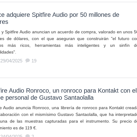
ce adquiere Spitfire Audio por 50 millones de
res
e y Spitfire Audio anuncian un acuerdo de compra, valorado en unos 5
nes de dólares, con el que aseguran que construirán "el futuro co
dos más ricos, herramientas más inteligentes y un sinfín d
lidades".
 29/04/2025
19
fire Audio Ronroco, un ronroco para Kontakt con el
e personal de Gustavo Santaolalla
ire Audio anuncia Ronroco, una librería de ronroco para Kontakt cread
laboración con el mismísimo Gustavo Santaolalla, que ha interpretad
una de las muestras capturadas para el instrumento. Su precio d
miento es de 119 €.
 24/04/2025
2