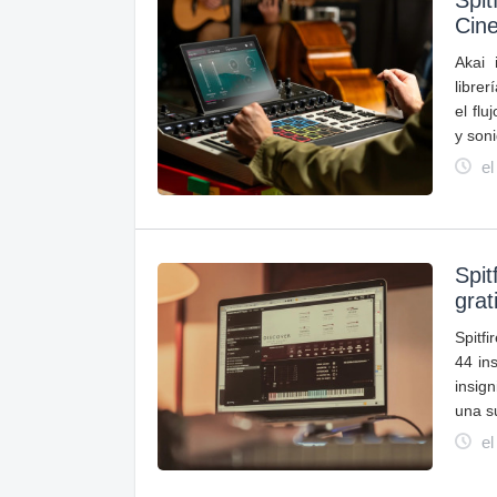
Spit
Cin
Akai 
libre
el fl
y son
el
Spit
grat
Spitf
44 in
insig
una su
el