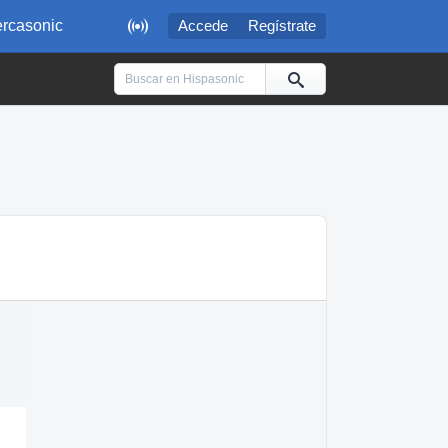

rcasonic
Accede
Regístrate