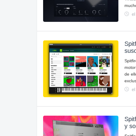
mucho
el
Spit
susc
Spitf
motor
de el
exclus
el
Spit
y so