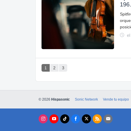
196.
Spitf
orque
posic
el
1
2
3
© 2026
Hispasonic
Sonic Network
Vende tu equipo