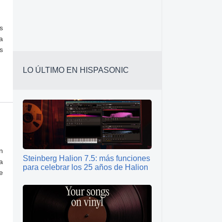
s
a
s
LO ÚLTIMO EN HISPASONIC
n
Steinberg Halion 7.5: más funciones
a
para celebrar los 25 años de Halion
e