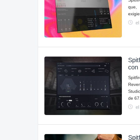
Spitfi
que, 
exigi
el
Spit
con
Spitf
Rever
Studi
de 67
el
Spit