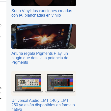
Suno Vinyl: tus canciones creadas
con IA, planchadas en vinilo
0
n
e
Arturia regala Pigments Play, un
plugin que destila la potencia de
Pigments
a
o
e
Universal Audio EMT 140 y EMT
250 ya están disponibles en formato
nativo