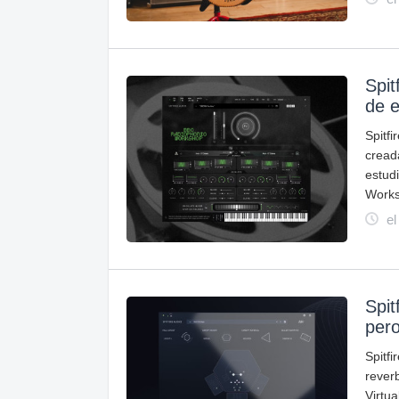
Spit
de e
Spitf
cread
estud
Works
el
Spit
pero
Spitf
rever
Virtua