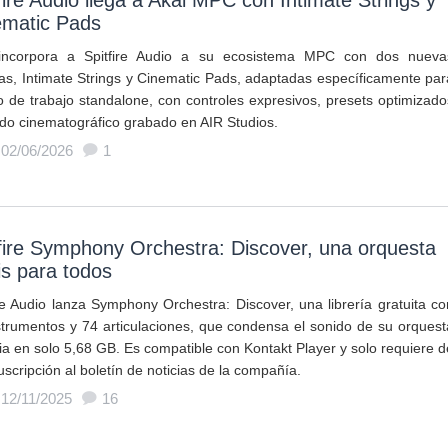
fire Audio llega a Akai MPC con Intimate Strings y
ematic Pads
incorpora a Spitfire Audio a su ecosistema MPC con dos nueva
rías, Intimate Strings y Cinematic Pads, adaptadas específicamente par
ujo de trabajo standalone, con controles expresivos, presets optimizado
ido cinematográfico grabado en AIR Studios.
 02/06/2026
1
fire Symphony Orchestra: Discover, una orquesta
is para todos
ire Audio lanza Symphony Orchestra: Discover, una librería gratuita co
strumentos y 74 articulaciones, que condensa el sonido de su orquest
nia en solo 5,68 GB. Es compatible con Kontakt Player y solo requiere d
scripción al boletín de noticias de la compañía.
 12/11/2025
16