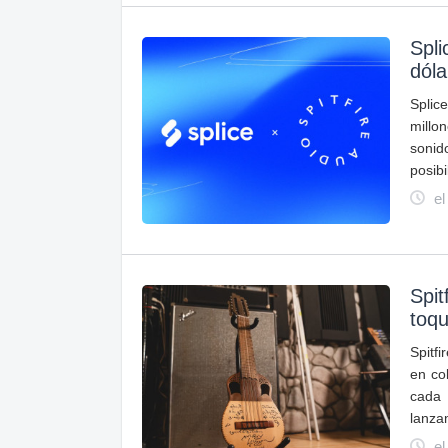
Spli
dóla
Splic
millo
soni
posibi
el
Spit
toqu
Spitf
en co
cada 
lanza
el