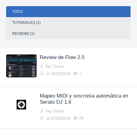
TODO
TUTORIALES (1)
REVIEWS (1)
Review de Flow 2.5
Teo Tormo
el 24/10/2014
7
Mapeo MIDI y sincronía automática en
Serato DJ 1.6
Teo Tormo
el 07/03/2014
29