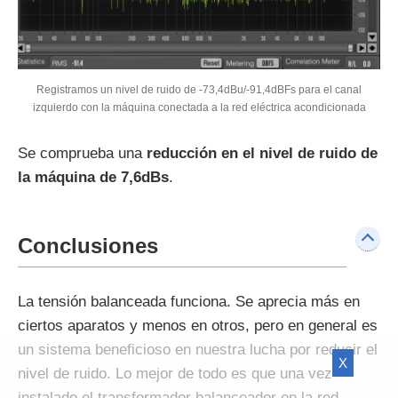
Registramos un nivel de ruido de -73,4dBu/-91,4dBFs para el canal
izquierdo con la máquina conectada a la red eléctrica acondicionada
Se comprueba una
reducción en el nivel de ruido de
la máquina de 7,6dBs
.
Conclusiones
La tensión balanceada funciona. Se aprecia más en
ciertos aparatos y menos en otros, pero en general es
un sistema beneficioso en nuestra lucha por reducir el
X
nivel de ruido. Lo mejor de todo es que una vez
instalado el transformador balanceador en la red