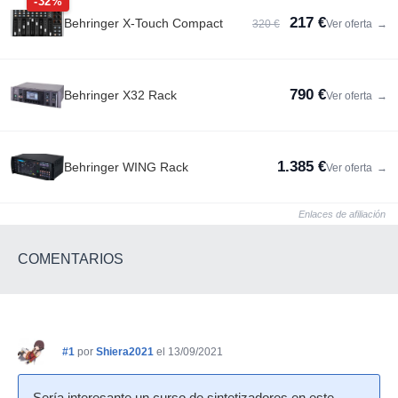
-32%
217 €
Behringer X-Touch Compact
320 €
Ver oferta
→
790 €
Behringer X32 Rack
Ver oferta
→
1.385 €
Behringer WING Rack
Ver oferta
→
Enlaces de afiliación
COMENTARIOS
#1
por
Shiera2021
el 13/09/2021
Sería interesante un curso de sintetizadores en este