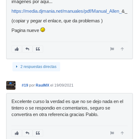
imágenes por aqui...
https://media.djmania.net/manuales/pdf/Manual_Allen_
&_Heath
(copiar y pegar el enlace, que da problemas )
Pagina nueve
2 respuestas directas
#19
por
RaulMX
el 19/09/2021
Excelente curso la verdad es que no se dejo nada en el
tintero o se respondio en comentarios, seguro se
convertira en otra referencia gracias Pablo.