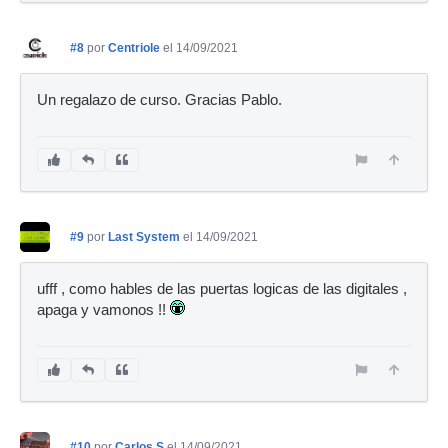
#8
por
Centriole
el 14/09/2021
Un regalazo de curso. Gracias Pablo.
#9
por
Last System
el 14/09/2021
ufff , como hables de las puertas logicas de las digitales ,
apaga y vamonos !!
#10
por
Carlos S
el 14/09/2021