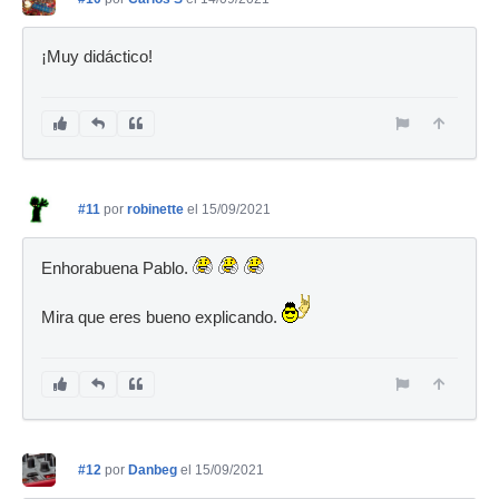
¡Muy didáctico!
#11
por
robinette
el 15/09/2021
Enhorabuena Pablo.
Mira que eres bueno explicando.
#12
por
Danbeg
el 15/09/2021