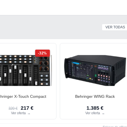
VER TODAS
-32%
hringer X-Touch Compact
Behringer WING Rack
217 €
1.385 €
320 €
Ver oferta
→
Ver oferta
→