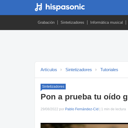
Grabación
Sintetizadores
Informática musical
Artículos
Sintetizadores
Tutoriales
Sintetizadores
Pon a prueba tu oído g
29/08/2022 por
Pablo Fernández-Cid
| 1 min de lectura