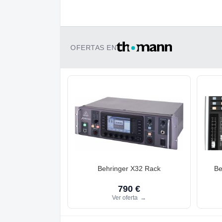
OFERTAS EN
Behringer X32 Rack
Be
790 €
Ver oferta
→