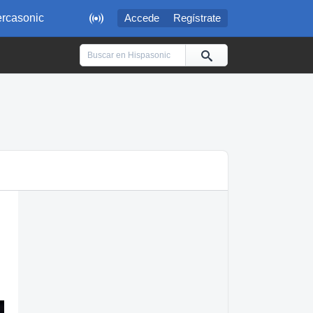

rcasonic
Accede
Regístrate