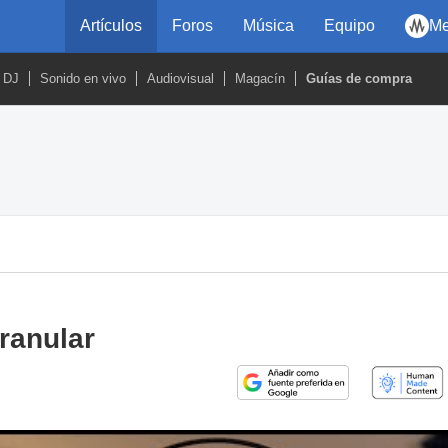
Artículos
Foros
Música
Equipo
Me
DJ
Sonido en vivo
Audiovisual
Magacín
Guías de compra
ranular