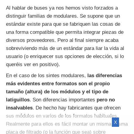
Al hablar de buses ya nos hemos visto forzados a
distinguir familias de modulares. Se supone que un
estándar existe para que se fabriquen las cosas de
una forma compatible que permita integrar piezas de
diversos proveedores. Pero al final siempre acaba
sobreviviendo más de un estándar para liar la vida al
usuario (o enriquecer sus opciones de elección, si lo
queréis ver en positivo).
En el caso de los sintes modulares,
las diferencias
más evidentes entre formatos son el propio
tamaño (altura) de los módulos y el tipo de
latiguillos
. Son diferencias importantes
pero no
insalvables
. De hecho hay fabricantes que ofrecen
sus módulos en varios de los formatos habituales.
X
Realmente para ellos es fácil montar un misma misma
placa de filtrado (o la función que sea) sobre