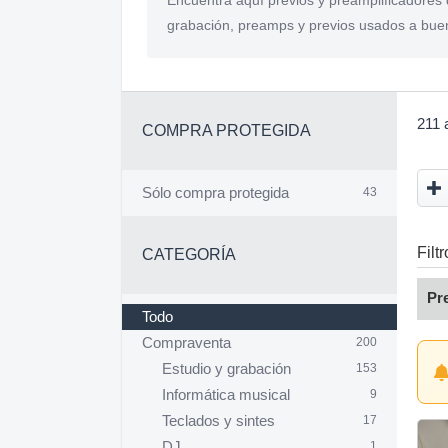
Encuentra aquí previos y preamplificadore
grabación, preamps y previos usados a buen
211 
COMPRA PROTEGIDA
Sólo compra protegida
43
Filt
CATEGORÍA
Pr
Todo
Compraventa
200
Estudio y grabación
153
Informática musical
9
Teclados y sintes
17
DJ
1