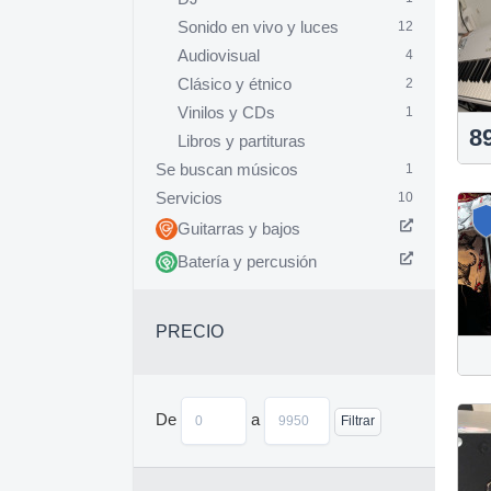
Sonido en vivo y luces
12
Audiovisual
4
Clásico y étnico
2
Vinilos y CDs
1
8
Libros y partituras
Se buscan músicos
1
Servicios
10
Guitarras y bajos
Batería y percusión
PRECIO
De
a
Filtrar