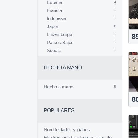
España
4
Francia
1
Indonesia
1
Japón
8
Luxemburgo
1
8
Países Bajos
1
Suecia
1
Reino Unido
9
Estados Unidos
28
HECHO A MANO
Hecho a mano
9
8
POPULARES
Nord teclados y pianos
Elektron sintetizadores y cajas de