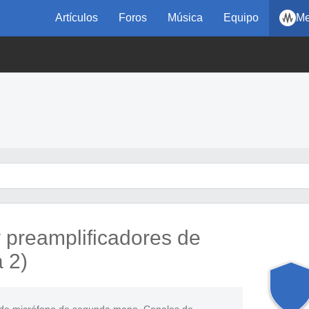
Artículos
Foros
Música
Equipo
Me
 preamplificadores de
 2)