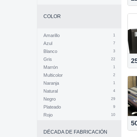
Valencia
14
Zaragoza
17
COLOR
Amarillo
1
Azul
7
Blanco
3
Gris
22
2
Marrón
1
Multicolor
2
Naranja
1
Natural
4
Negro
29
Plateado
9
Rojo
10
5
Sunburst
1
Verde
1
DÉCADA DE FABRICACIÓN