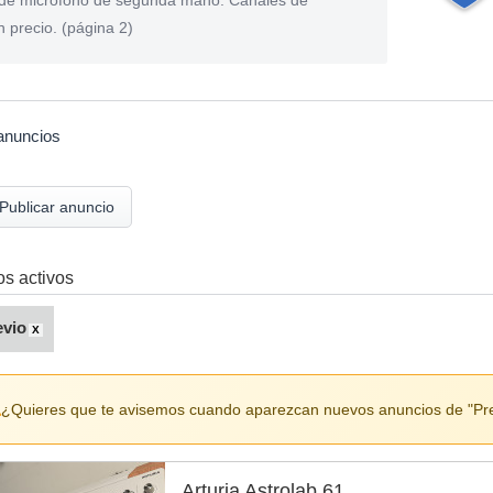
s de micrófono de segunda mano. Canales de
 precio. (página 2)
anuncios
Publicar anuncio
ros activos
evio
X
¿Quieres que te avisemos cuando aparezcan nuevos anuncios de "Pr
Arturia Astrolab 61