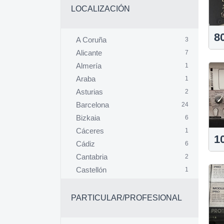
LOCALIZACIÓN
8
A Coruña
3
Alicante
7
Almería
1
Araba
1
Asturias
2
Barcelona
24
Bizkaia
6
Cáceres
1
1
Cádiz
6
Cantabria
2
Castellón
1
Ciudad Real
2
Córdoba
1
PARTICULAR/PROFESIONAL
Gipuzkoa
4
Girona
7