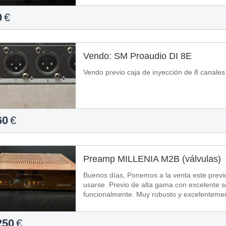
0
€
Vendo: SM Proaudio DI 8E
Vendo previo caja de inyección de 8 canales 
60
€
Preamp MILLENIA M2B (válvulas)
Buenos días, Ponemos a la venta este previo doble MILLENNIA M2B de válvulas, por no
usarse. Previo de alta gama con excelente sonido. En perfecto estado estéticamente y
250
€