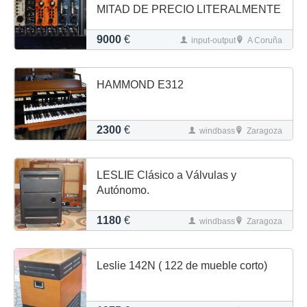
MITAD DE PRECIO LITERALMENTE
9000
€
input-output
A Coruña
HAMMOND E312
2300
€
windbass
Zaragoza
LESLIE Clásico a Válvulas y
Autónomo.
1180
€
windbass
Zaragoza
Leslie 142N ( 122 de mueble corto)