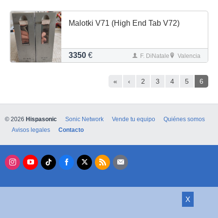
Malotki V71 (High End Tab V72)
3350
€
F. DiNatale
Valencia
«
‹
2
3
4
5
6
© 2026
Hispasonic
Sonic Network
Vende tu equipo
Quiénes somos
Avisos legales
Contacto
X