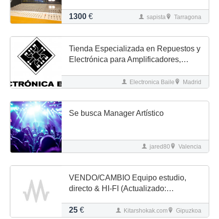
nuevos) + Meter Bridge
1300
€
sapista
Tarragona
Tienda Especializada en Repuestos y
Electrónica para Amplificadores,
Bajos, Guitarras y Pedales de Efectos
en Madrid
Electronica Baile
Madrid
Se busca Manager Artístico
jared80
Valencia
VENDO/CAMBIO Equipo estudio,
directo & HI-FI (Actualizado:
25/10/2025)
25
€
Kitarshokak.com
Gipuzkoa