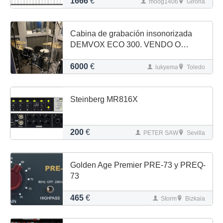
1666
€
moog1406
Girona
Cabina de grabación insonorizada
DEMVOX ECO 300. VENDO O
CAMBIO.
6000
€
lukyema
Toledo
Steinberg MR816X
200
€
PETER SAW
Sevilla
Golden Age Premier PRE-73 y PREQ-
73
465
€
Storm
Bizkaia