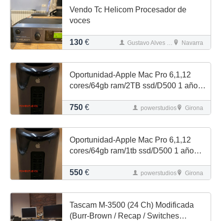
Vendo Tc Helicom Procesador de
voces
130
€
Gustavo Alves da Silva
Navarra
Oportunidad-Apple Mac Pro 6,1,12
cores/64gb ram/2TB ssd/D500 1 año
garantía
750
€
powerstudios
Girona
Oportunidad-Apple Mac Pro 6,1,12
cores/64gb ram/1tb ssd/D500 1 año
garantía
550
€
powerstudios
Girona
Tascam M-3500 (24 Ch) Modificada
(Burr-Brown / Recap / Switches