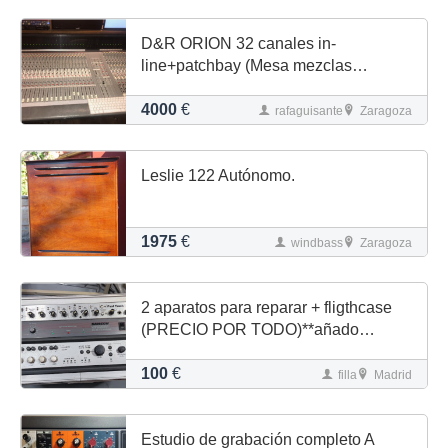
D&R ORION 32 canales in-
line+patchbay (Mesa mezclas
Analogica)
4000
€
rafaguisante
Zaragoza
Leslie 122 Autónomo.
1975
€
windbass
Zaragoza
2 aparatos para reparar + fligthcase
(PRECIO POR TODO)**añado
receptor**
100
€
filla
Madrid
Estudio de grabación completo A