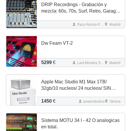
DRIP Recordings - Grabación y
mezcla: 60s, 70s, Surf, Retro, Garage,
Punk, R'n'R.
Paco Alonso Perdiguero
Madrid
Dw Fearn VT-2
5299
€
Last Monkey Studio
Madrid
Apple Mac Studio M1 Max 1TB/
32gb/10 nucleos/ 24 nucleos/ SIN
STOCK
1450
€
powerstudios
Girona
Sistema MOTU 34 I - 42 O analogicas
en total.