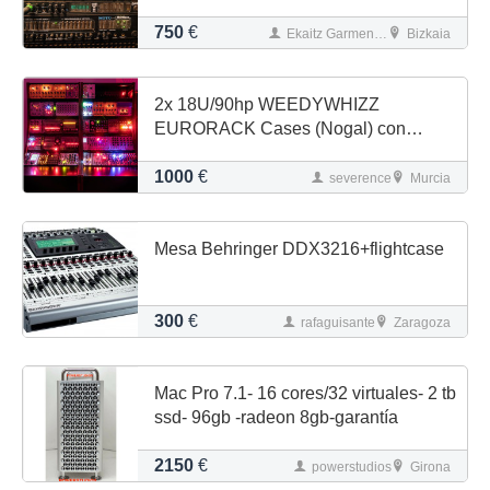
750
€
Ekaitz Garmendia
Bizkaia
2x 18U/90hp WEEDYWHIZZ
EURORACK Cases (Nogal) con
DOEPFER PSU2/3
1000
€
severence
Murcia
Mesa Behringer DDX3216+flightcase
300
€
rafaguisante
Zaragoza
Mac Pro 7.1- 16 cores/32 virtuales- 2 tb
ssd- 96gb -radeon 8gb-garantía
2150
€
powerstudios
Girona