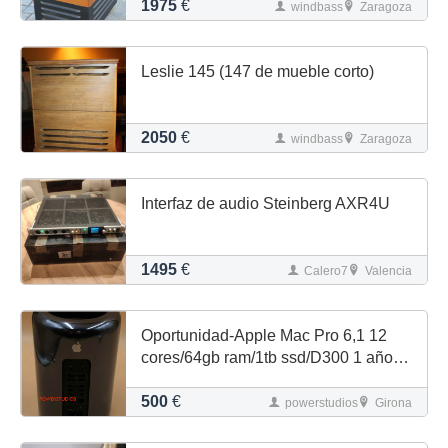
1975
€
windbass
Zaragoza
Leslie 145 (147 de mueble corto)
2050
€
windbass
Zaragoza
Interfaz de audio Steinberg AXR4U
1495
€
Calero7
Valencia
Oportunidad-Apple Mac Pro 6,1 12
cores/64gb ram/1tb ssd/D300 1 año
garantía
500
€
powerstudios
Girona