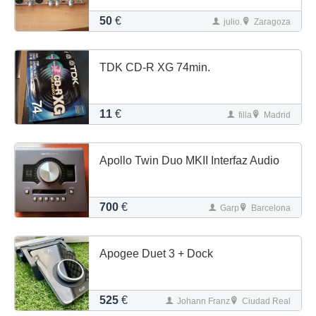
50
€
julio.
Zaragoza
TDK CD-R XG 74min.
11
€
filla
Madrid
Apollo Twin Duo MKII Interfaz Audio
700
€
Garp
Barcelona
Apogee Duet 3 + Dock
525
€
Johann Franz
Ciudad Real