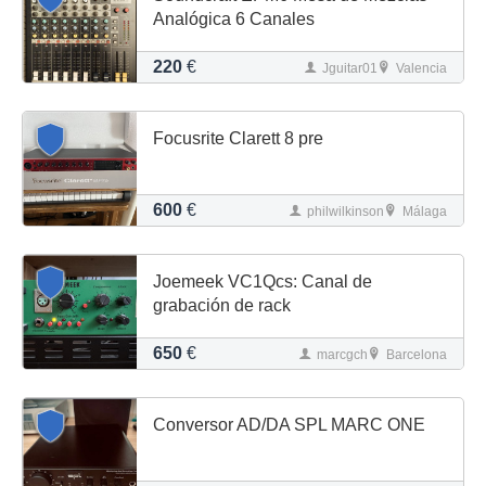
Analógica 6 Canales
220
€
Jguitar01
Valencia
Focusrite Clarett 8 pre
600
€
philwilkinson
Málaga
Joemeek VC1Qcs: Canal de
grabación de rack
650
€
marcgch
Barcelona
Conversor AD/DA SPL MARC ONE