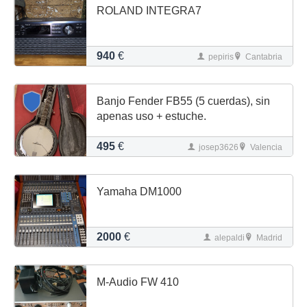
ROLAND INTEGRA7
940
€
pepiris
Cantabria
Banjo Fender FB55 (5 cuerdas), sin
apenas uso + estuche.
495
€
josep3626
Valencia
Yamaha DM1000
2000
€
alepaldi
Madrid
M-Audio FW 410