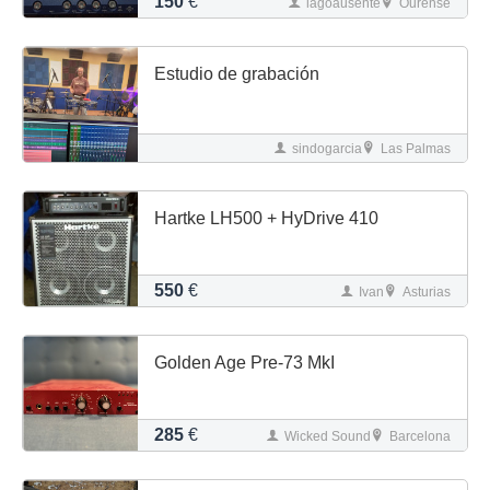
150
€
lagoausente
Ourense
Estudio de grabación
sindogarcia
Las Palmas
Hartke LH500 + HyDrive 410
550
€
Ivan
Asturias
Golden Age Pre-73 MkI
285
€
Wicked Sound
Barcelona