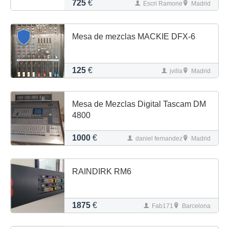
725
€
Escri Ramone
Madrid
Mesa de mezclas MACKIE DFX-6
125
€
jvilla
Madrid
Mesa de Mezclas Digital Tascam DM
4800
1000
€
daniel fernandez
Madrid
RAINDIRK RM6
1875
€
Fab171
Barcelona