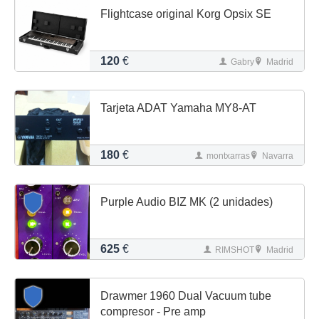
Flightcase original Korg Opsix SE
120
€
Gabry
Madrid
Tarjeta ADAT Yamaha MY8-AT
180
€
montxarras
Navarra
Purple Audio BIZ MK (2 unidades)
625
€
RIMSHOT
Madrid
Drawmer 1960 Dual Vacuum tube
compresor - Pre amp