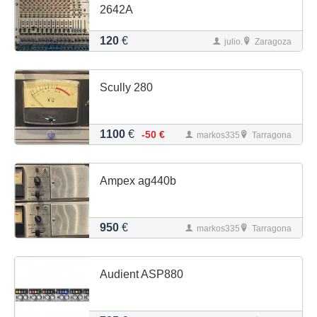
2642A
120
€
julio.
Zaragoza
Scully 280
1100
€
-50 €
markos335
Tarragona
Ampex ag440b
950
€
markos335
Tarragona
Audient ASP880