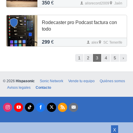
350
€
alisrecord2009
Jaén
Rodecaster pro Podcast factura con
todo
299
€
alex
SC Tenerife
1
2
3
4
5
›
© 2026
Hispasonic
Sonic Network
Vende tu equipo
Quiénes somos
Avisos legales
Contacto
X