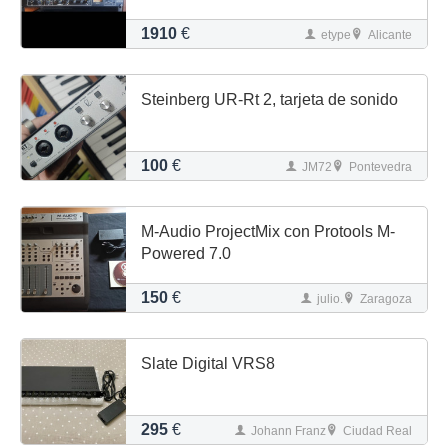
1910
€
etype
Alicante
Steinberg UR-Rt 2, tarjeta de sonido
100
€
JM72
Pontevedra
M-Audio ProjectMix con Protools M-
Powered 7.0
150
€
julio.
Zaragoza
Slate Digital VRS8
295
€
Johann Franz
Ciudad Real