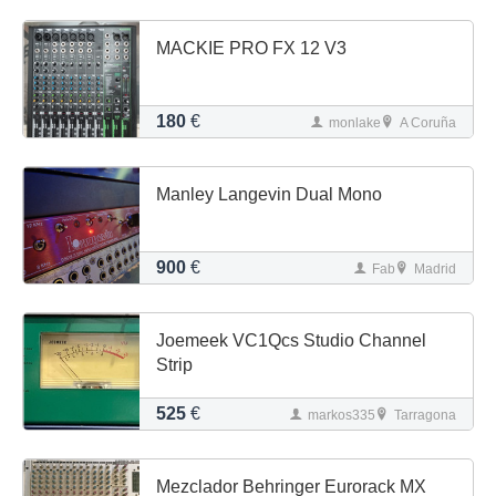
MACKIE PRO FX 12 V3
180
€
monlake
A Coruña
Manley Langevin Dual Mono
900
€
Fab
Madrid
Joemeek VC1Qcs Studio Channel
Strip
525
€
markos335
Tarragona
Mezclador Behringer Eurorack MX