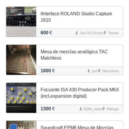
IInterface ROLAND Studio Capture
1610
600
€
Javi SG Drums
Toledo
Mesa de mezclas analógica TAC
Matchless
1800
€
yuri
Barcelona
Focusrite ISA 430 Producer Pack MKII
(incl,expansion digital)
1300
€
EDM_sales
Málaga
Soundcraft EPM6 Mesa de Mezclas