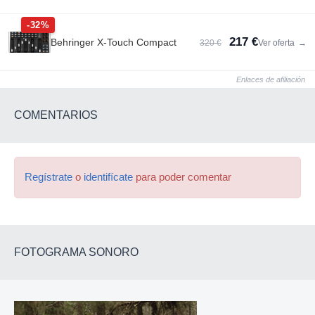
-32%
217 €
Behringer X-Touch Compact
320 €
Ver oferta
→
Enlaces de afiliación
COMENTARIOS
Regístrate
o
identifícate
para poder comentar
FOTOGRAMA SONORO