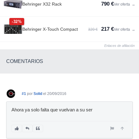
790 €
Behringer X32 Rack
Ver oferta
→
-32%
217 €
Behringer X-Touch Compact
320 €
Ver oferta
→
Enlaces de afiliación
COMENTARIOS
#1
por
Solid
el 20/09/2016
Ahora ya solo falta que vuelvan a su ser