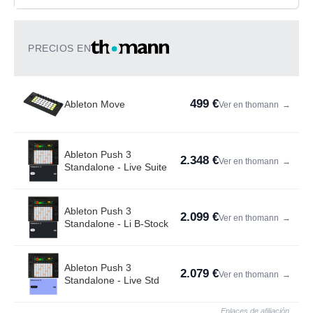
PRECIOS EN
499 €
Ableton Move
Ver en thomann
→
Ableton Push 3
2.348 €
Ver en thomann
→
Standalone - Live Suite
Ableton Push 3
2.099 €
Ver en thomann
→
Standalone - Li B-Stock
Ableton Push 3
2.079 €
Ver en thomann
→
Standalone - Live Std
Enlaces de afiliación