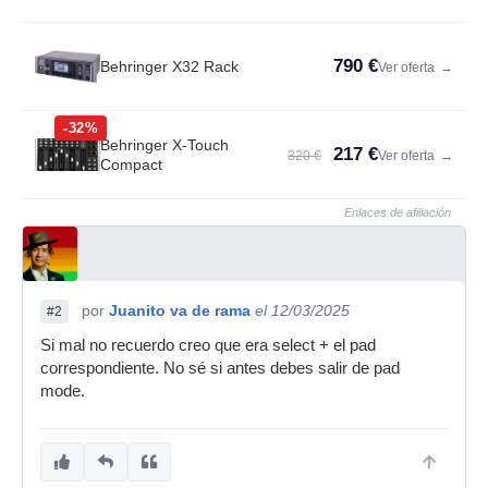
790 €
Behringer X32 Rack
Ver oferta
→
-32%
Behringer X-Touch
217 €
320 €
Ver oferta
→
Compact
Enlaces de afiliación
por
Juanito va de rama
el 12/03/2025
#2
Si mal no recuerdo creo que era select + el pad
correspondiente. No sé si antes debes salir de pad
mode.