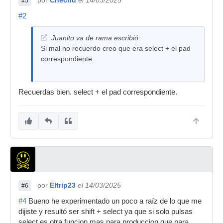
por
Chechu
el 14/03/2025
#5
#2
Juanito va de rama escribió:
Si mal no recuerdo creo que era select + el pad
correspondiente.
Recuerdas bien. select + el pad correspondiente.
por
Eltrip23
el 14/03/2025
#6
#4
Bueno he experimentado un poco a raíz de lo que me
dijiste y resultó ser shift + select ya que si solo pulsas
select es otra funcion mas para produccion que para