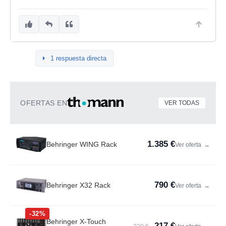
1 respuesta directa
OFERTAS EN
VER TODAS
1.385 €
Behringer WING Rack
Ver oferta
→
790 €
Behringer X32 Rack
Ver oferta
→
-32%
Behringer X-Touch
217 €