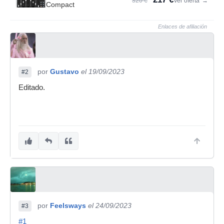
320 €
Ver oferta
→
Compact
Enlaces de afiliación
por
Gustavo
el 19/09/2023
#2
Editado.
por
Feelsways
el 24/09/2023
#3
#1