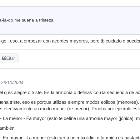
a-la-do me suena a tristeza.
 digo.. eso, a empezar con acordes mayores, pero tb cuidado q puede
Citar
l 26/10/2004
el q es alegre o triste. Es la armonía q definas con la secuencia de a
suena triste, eso es porque utilizas siempre modos eólicos (menores
) es efectivamente un modo menor (re-menor). Prueba por ejemplo est
 La menor - Fa mayor (esto te define una armonía mayor (jónica), m
también:
 Fa mayor - La menor (esto sería un mixolidio, q también es bastante