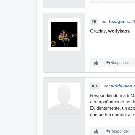
por
lozagon
el 2
#9
Gracias,
wolfykaos
.
Responder
por
wolfykaos
#10
Respondiéndote a tí Ma
acompañamiento no def
Evidentemente, un aco
que podría comenzar co
Responder