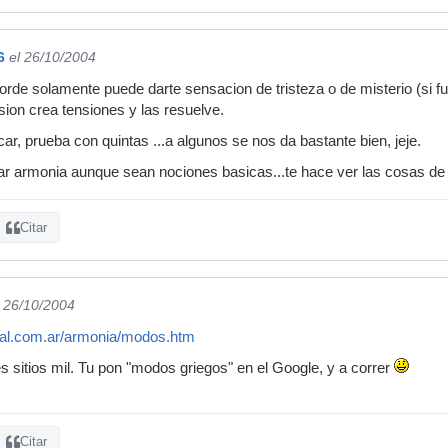
6
el 26/10/2004
orde solamente puede darte sensacion de tristeza o de misterio (si f
sion crea tensiones y las resuelve.
car, prueba con quintas ...a algunos se nos da bastante bien, jeje.
diar armonia aunque sean nociones basicas...te hace ver las cosas de
Citar
l 26/10/2004
cal.com.ar/armonia/modos.htm
s sitios mil. Tu pon "modos griegos" en el Google, y a correr
Citar