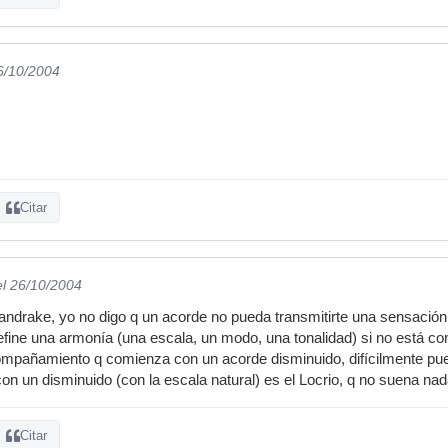
6/10/2004
Citar
el 26/10/2004
ndrake, yo no digo q un acorde no pueda transmitirte una sensación, 
ine una armonía (una escala, un modo, una tonalidad) si no está c
mpañamiento q comienza con un acorde disminuido, difícilmente pue
n un disminuido (con la escala natural) es el Locrio, q no suena nad
Citar