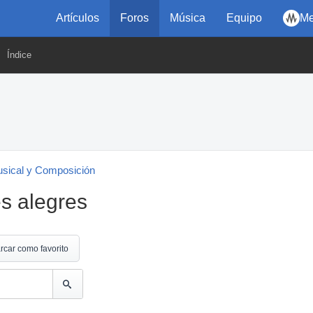
Artículos
Foros
Música
Equipo
Me
Índice
usical y Composición
es alegres
rcar como favorito