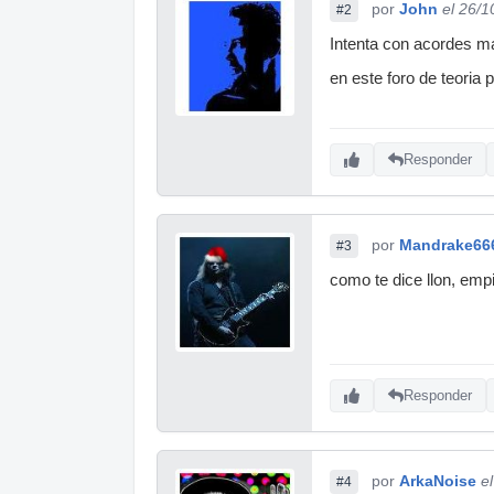
por
John
el 26/1
#2
Intenta con acordes ma
en este foro de teoria
Responder
por
Mandrake66
#3
como te dice llon, em
Responder
por
ArkaNoise
e
#4