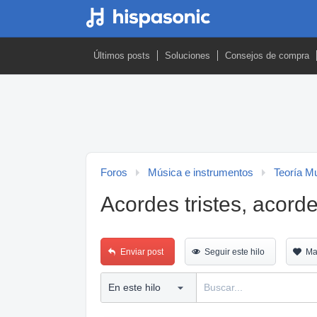
Últimos posts
Soluciones
Consejos de compra
Foros
Música e instrumentos
Teoría M
Acordes tristes, acord
Enviar post
Seguir este hilo
Ma