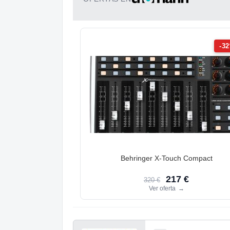
-3
Behringer X-Touch Compact
217 €
320 €
Ver oferta
→