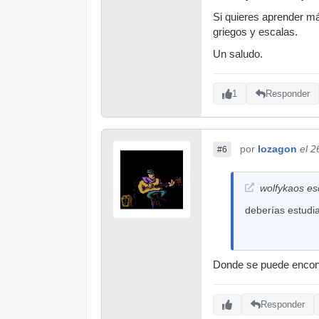
Si quieres aprender má
griegos y escalas.
Un saludo.
1
Responder
por
lozagon
el 2
#6
wolfykaos esc
deberías estudi
Donde se puede encont
Responder