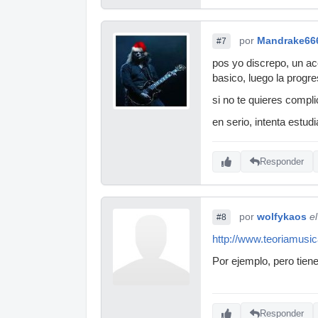
por
Mandrake66
#7
pos yo discrepo, un ac
basico, luego la progre
si no te quieres compli
en serio, intenta estu
Responder
por
wolfykaos
e
#8
http://www.teoriamusi
Por ejemplo, pero tiene
Responder