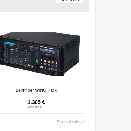
Behringer WING Rack
1.385 €
Ver oferta
→
Enlaces de afiliación