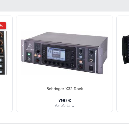
2%
Behringer X32 Rack
790 €
Ver oferta
→