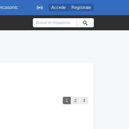

rcasonic
Accede
Regístrate
1
2
3