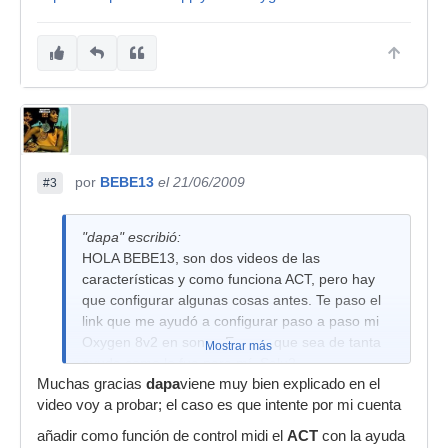
por
BEBE13
el 21/06/2009
#3
"dapa" escribió:
HOLA BEBE13, son dos videos de las
características y como funciona ACT, pero hay
que configurar algunas cosas antes. Te paso el
link que me ayudó a configurar paso a paso mi
Oxygen 8v2 en sonar. Espero que sea de tanta
Mostrar más
ayuda como lo fue para mí. Salu2.
Muchas gracias
dapa
viene muy bien explicado en el
http://www.pcmusicsupply.com/oxygen8andsonarvideo.ht
video voy a probar; el caso es que intente por mi cuenta
añadir como función de control midi el
ACT
con la ayuda