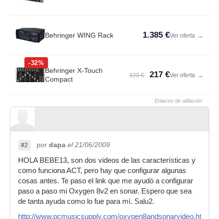
1.385 €
Behringer WING Rack
Ver oferta
→
-32%
Behringer X-Touch
217 €
320 €
Ver oferta
→
Compact
Enlaces de afiliación
por
dapa
el 21/06/2009
#2
HOLA BEBE13, son dos videos de las características y
como funciona ACT, pero hay que configurar algunas
cosas antes. Te paso el link que me ayudó a configurar
paso a paso mi Oxygen 8v2 en sonar. Espero que sea
de tanta ayuda como lo fue para mí. Salu2.
http://www.pcmusicsupply.com/oxygen8andsonarvideo.html