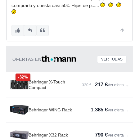
comprarlo y cuesta casi 50€. Hijos de p......
OFERTAS EN
VER TODAS
-32%
Behringer X-Touch
217 €
320 €
Ver oferta
→
Compact
1.385 €
Behringer WING Rack
Ver oferta
→
790 €
Behringer X32 Rack
Ver oferta
→