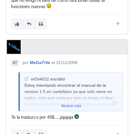
que no tengo ni idea de como funcionan todas la
funciones nuevas
por
MeGaTiVe
el 31/12/2008
#7
mOnk011 escribió:
Estoy intentando encontrar el manual de la
version 1.5 en castellano ya que solo viene en
ingles, más que nada por que no tengo ni idea
de como funcionan todas la funciones nuevas
Mostrar más
Te la traduzco por 49$.....jajajaja