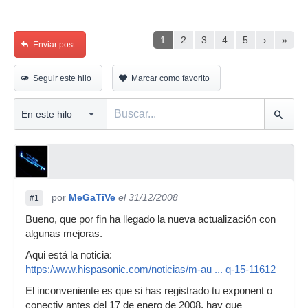
1
2
3
4
5
›
»
Enviar post
Seguir este hilo
Marcar como favorito
por
MeGaTiVe
el 31/12/2008
#1
Bueno, que por fin ha llegado la nueva actualización con
algunas mejoras.
Aqui está la noticia:
https:/www.hispasonic.com/noticias/m-au ... q-15-11612
El inconveniente es que si has registrado tu exponent o
conectiv antes del 17 de enero de 2008, hay que