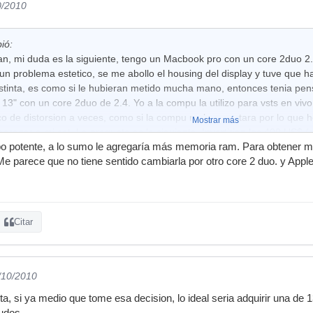
0/2010
bió:
n, mi duda es la siguiente, tengo un Macbook pro con un core 2duo 2
un problema estetico, se me abollo el housing del display y tuve que hac
tinta, es como si le hubieran metido mucha mano, entonces tenia pen
3" con un core 2duo de 2.4. Yo a la compu la utilizo para vsts en viv
o de distorsion a veces, como si la compu no lo soportara por lo que h
Mostrar más
gregar a mi set. La pregunta es la siguiente. Invertirian los 400 US$ 
po potente, a lo sumo le agregaría más memoria ram. Para obtener m
aca para estar mas tranquilos con el audio? Vale la pena el cambio de
 Me parece que no tiene sentido cambiarla por otro core 2 duo. y Appl
clarar estoy en Argentina.
Citar
/10/2010
a, si ya medio que tome esa decision, lo ideal seria adquirir una de 1
ludos.