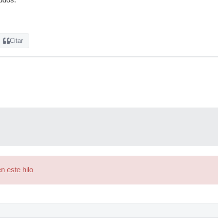
Citar
n este hilo