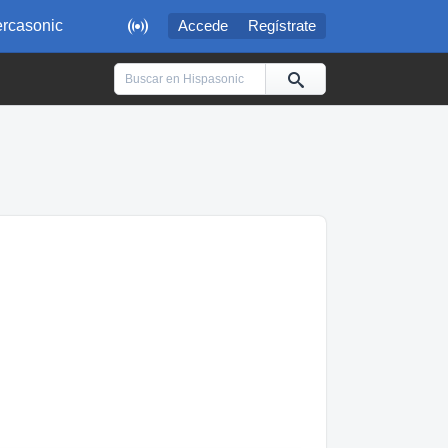

rcasonic
Accede
Regístrate