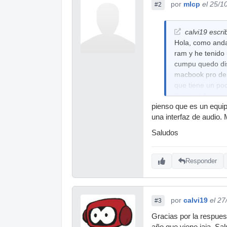
por
mlcp
el 25/1
#2
calvi19 escri
Hola, como anda
ram y he tenido 
cumpu quedo dis
macbook pro de 1
que tiene un poc
Konnekt 6 para a
pienso que es un equi
comprarian la pl
una interfaz de audio.
Saludos. Para a
Saludos
Responder
por
calvi19
el 27
#3
Gracias por la respuest
año que viene jaja. Sa