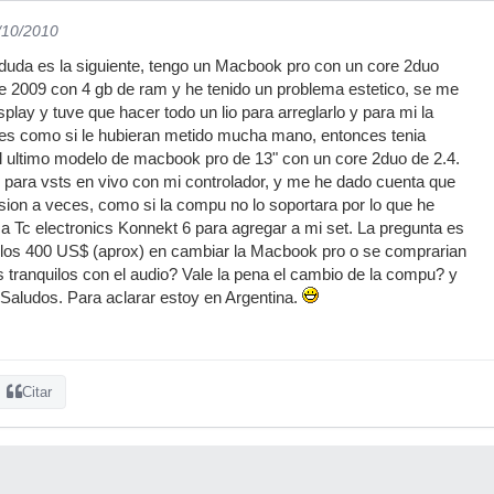
/10/2010
duda es la siguiente, tengo un Macbook pro con un core 2duo
e 2009 con 4 gb de ram y he tenido un problema estetico, se me
isplay y tuve que hacer todo un lio para arreglarlo y para mi la
 es como si le hubieran metido mucha mano, entonces tenia
l ultimo modelo de macbook pro de 13" con un core 2duo de 2.4.
zo para vsts en vivo con mi controlador, y me he dado cuenta que
rsion a veces, como si la compu no lo soportara por lo que he
a Tc electronics Konnekt 6 para agregar a mi set. La pregunta es
ian los 400 US$ (aprox) en cambiar la Macbook pro o se comprarian
s tranquilos con el audio? Vale la pena el cambio de la compu? y
 Saludos. Para aclarar estoy en Argentina.
Citar