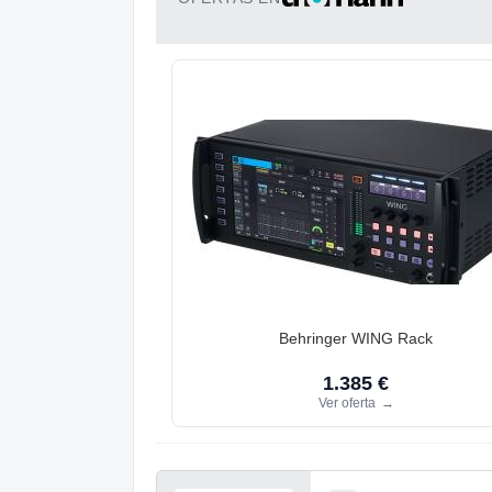
Behringer WING Rack
1.385 €
Ver oferta
→