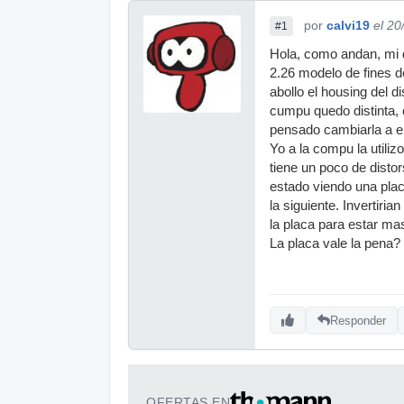
por
calvi19
el 20
#1
Hola, como andan, mi 
2.26 modelo de fines d
abollo el housing del d
cumpu quedo distinta,
pensado cambiarla a e
Yo a la compu la utili
tiene un poco de disto
estado viendo una plac
la siguiente. Invertir
la placa para estar ma
La placa vale la pena?
Responder
OFERTAS EN