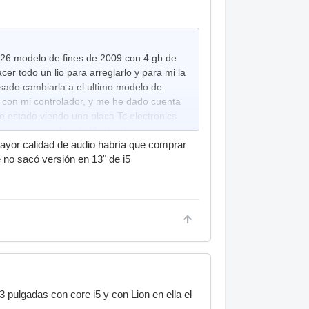
.26 modelo de fines de 2009 con 4 gb de
er todo un lio para arreglarlo y para mi la
sado cambiarla a el ultimo modelo de
o con mi controlador, y me he dado cuenta
e estado viendo una placa Tc electronics
(aprox) en cambiar la Macbook pro o se
ayor calidad de audio habría que comprar
 la compu? y La placa vale la pena?
e no sacó versión en 13" de i5
3 pulgadas con core i5 y con Lion en ella el