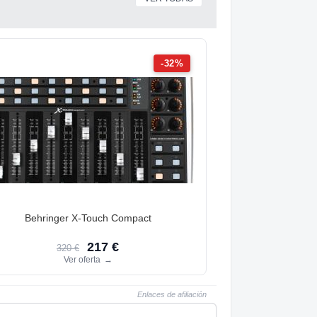
-32%
Behringer X-Touch Compact
217 €
320 €
Ver oferta
→
Enlaces de afiliación