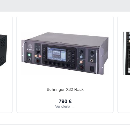
Behringer X32 Rack
790 €
Ver oferta
→