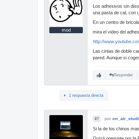
Los adhesivos sin dis
una pasta de cal, con u
En un centro de bricol
mod
mira el video del adhes
http://www.youtube.
Las cintas de doble ca
pared. Aunque si coges
Responder
1 respuesta directa
por
on_air_stud
#7
Si la de los chinos ma
Quizá pregunte por la 