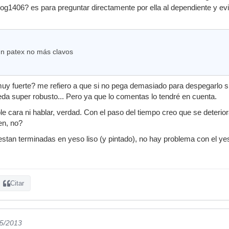
1406? es para preguntar directamente por ella al dependiente y evi
un patex no más clavos
y fuerte? me refiero a que si no pega demasiado para despegarlo s
a super robusto... Pero ya que lo comentas lo tendré en cuenta.
ble cara ni hablar, verdad. Con el paso del tiempo creo que se deterio
en, no?
 estan terminadas en yeso liso (y pintado), no hay problema con el ye
Citar
05/2013