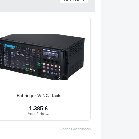
Behringer WING Rack
1.385 €
Ver oferta
→
Enlaces de afiliación