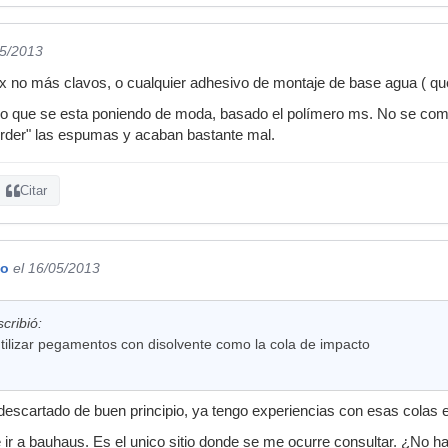
05/2013
ex no más clavos, o cualquier adhesivo de montaje de base agua ( qu
vo que se esta poniendo de moda, basado el polímero ms. No se come
rder" las espumas y acaban bastante mal.
Citar
io
el 16/05/2013
cribió:
utilizar pegamentos con disolvente como la cola de impacto
 descartado de buen principio, ya tengo experiencias con esas colas e
e ir a bauhaus. Es el unico sitio donde se me ocurre consultar. ¿No h