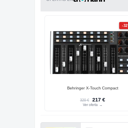
-3
Behringer X-Touch Compact
217 €
320 €
Ver oferta
→