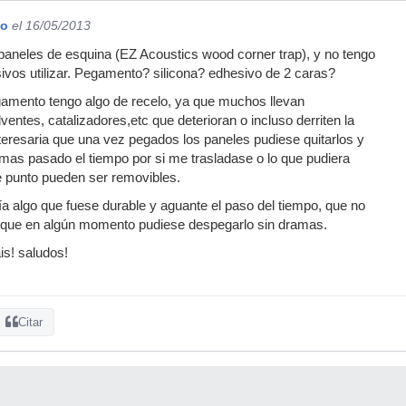
io
el 16/05/2013
paneles de esquina (EZ Acoustics wood corner trap), y no tengo
sivos utilizar. Pegamento? silicona? edhesivo de 2 caras?
gamento tengo algo de recelo, ya que muchos llevan
entes, catalizadores,etc que deterioran o incluso derriten la
eresaria que una vez pegados los paneles pudiese quitarlos y
mas pasado el tiempo por si me trasladase o lo que pudiera
e punto pueden ser removibles.
ría algo que fuese durable y aguante el paso del tiempo, que no
y que en algún momento pudiese despegarlo sin dramas.
is! saludos!
Citar