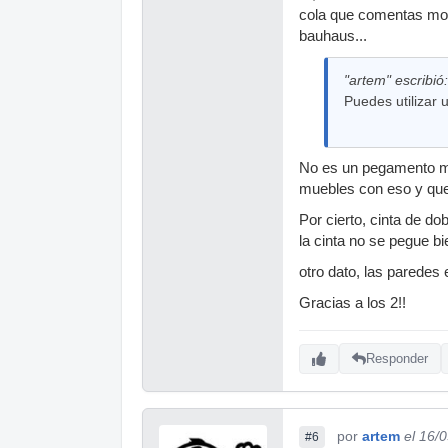
cola que comentas moog
bauhaus...
"artem" escribió:
Puedes utilizar 
No es un pegamento mu
muebles con eso y qued
Por cierto, cinta de do
la cinta no se pegue bi
otro dato, las paredes
Gracias a los 2!!
Responder
por
artem
el 16/
#6