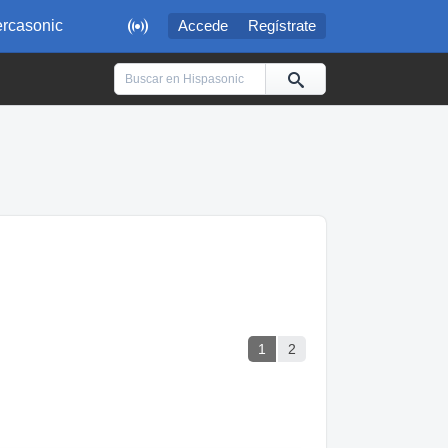

rcasonic
Accede
Regístrate
1
2