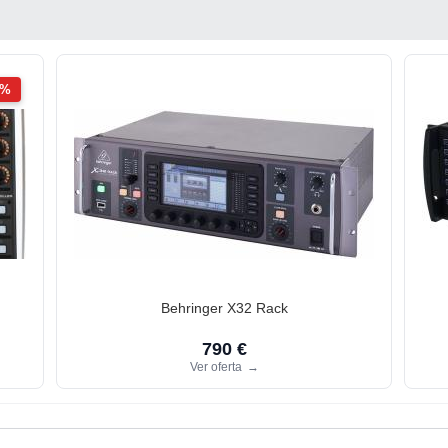
2%
Behringer X32 Rack
790 €
Ver oferta
→