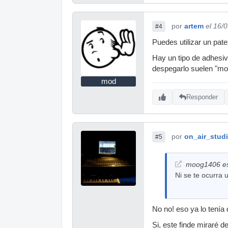
por
artem
el 16/
#4
Puedes utilizar un pat
Hay un tipo de adhesi
despegarlo suelen "mo
mod
Responder
por
on_air_stud
#5
moog1406 es
Ni se te ocurra 
No no! eso ya lo tenía
Si, este finde miraré d