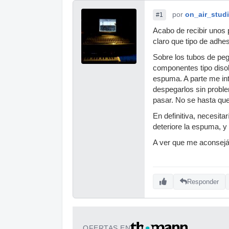
por
on_air_stud
#1
Acabo de recibir unos 
claro que tipo de adhe
Sobre los tubos de pe
componentes tipo disolv
espuma. A parte me int
despegarlos sin proble
pasar. No se hasta qu
En definitiva, necesita
deteriore la espuma, 
A ver que me aconsejá
Responder
OFERTAS EN