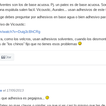
olventes son los de base acuosa. Pj. un patex es de base acuosa. S
na espátula salen facil. Vicoustic, Auralex... usan adhesivos de este t
age debes preguntar por adhesivos en base agua o bien adhesivo para
ivo de Vicoustic:
com/watch?v=Duig3cBhCRg
ra, como los velcros, usan adhesivos solventes, cuando los desmonte
 de "los chinos" fijo que no tienes esos problemas
Citar
io
el 17/05/2013
s que adhesiva es pegajosa...
Patex no mas clavos o similar, ya que si es casi lo mismo que las de