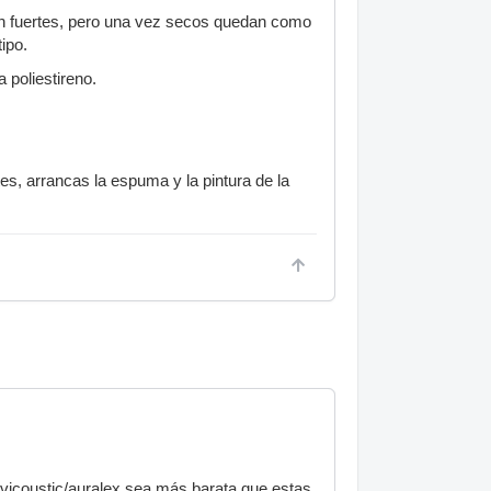
on fuertes, pero una vez secos quedan como
ipo.
 poliestireno.
s, arrancas la espuma y la pintura de la
 vicoustic/auralex sea más barata que estas