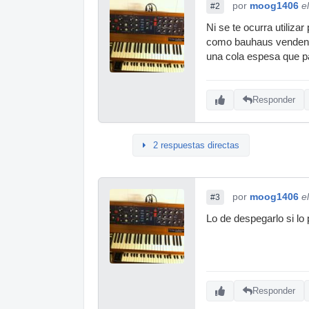
por
moog1406
e
#2
Ni se te ocurra utiliz
como bauhaus venden a
una cola espesa que p
Responder
2 respuestas directas
por
moog1406
e
#3
Lo de despegarlo si lo
Responder