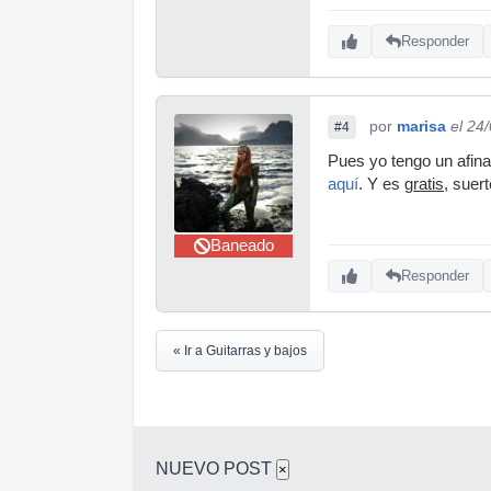
Responder
por
marisa
el 24
#4
Pues yo tengo un afina
aquí
. Y es
gratis
, suer
Baneado
Responder
« Ir a Guitarras y bajos
NUEVO POST
×