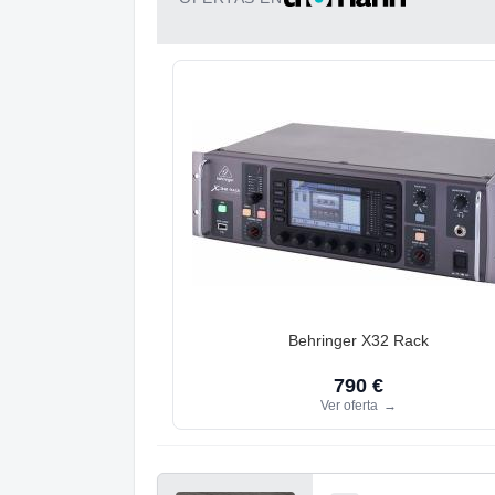
Behringer X32 Rack
790 €
Ver oferta
→