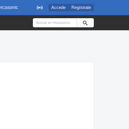

rcasonic
Accede
Regístrate