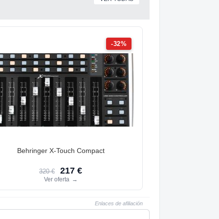
-32%
Behringer X-Touch Compact
217 €
320 €
Ver oferta
→
Enlaces de afiliación