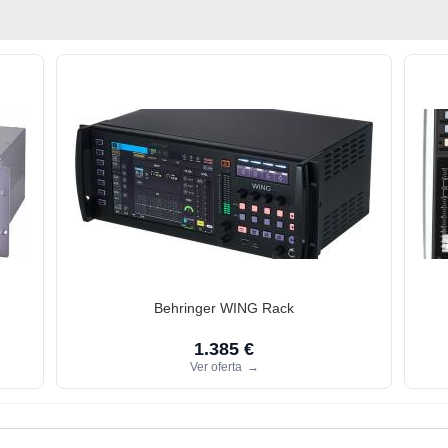
Behringer WING Rack
1.385 €
Ver oferta
→