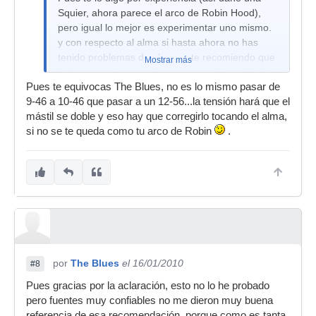
Squier, ahora parece el arco de Robin Hood),
pero igual lo mejor es experimentar uno mismo.
y con respecto al alma si hasta ahora no has
tenido problemas de alma no te recomiendo que
Mostrar más
lo toques, ya que no tiene que ver el cambio de
Pues te equivocas The Blues, no es lo mismo pasar de
calibre, lo único que tienes que hacer es
9-46 a 10-46 que pasar a un 12-56...la tensión hará que el
Octavarla y rogar que tu guitarra resista
mástil se doble y eso hay que corregirlo tocando el alma,
presiones mayores.
si no se te queda como tu arco de Robin
.
Saludos
por
The Blues
el 16/01/2010
#8
Pues gracias por la aclaración, esto no lo he probado
pero fuentes muy confiables no me dieron muy buena
referencia de esa recomendación, porque como es tanta