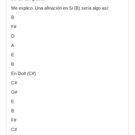
Me explico. Una afinación en Si (B) sería algo así:
B
F#
D
A
E
B
En Do# (C#)
C#
G#
E
B
F#
C#