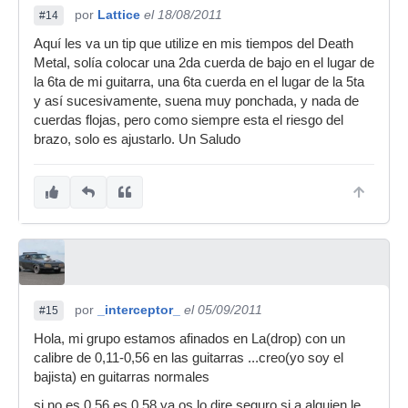
por
Lattice
el 18/08/2011
#14
Aquí les va un tip que utilize en mis tiempos del Death
Metal, solía colocar una 2da cuerda de bajo en el lugar de
la 6ta de mi guitarra, una 6ta cuerda en el lugar de la 5ta
y así sucesivamente, suena muy ponchada, y nada de
cuerdas flojas, pero como siempre esta el riesgo del
brazo, solo es ajustarlo. Un Saludo
por
_interceptor_
el 05/09/2011
#15
Hola, mi grupo estamos afinados en La(drop) con un
calibre de 0,11-0,56 en las guitarras ...creo(yo soy el
bajista) en guitarras normales
si no es 0,56 es 0,58 ya os lo dire seguro si a alguien le