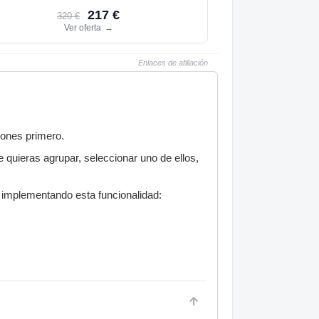
217 €
320 €
Ver oferta
→
Enlaces de afiliación
iones primero.
 quieras agrupar, seleccionar uno de ellos,
 implementando esta funcionalidad: