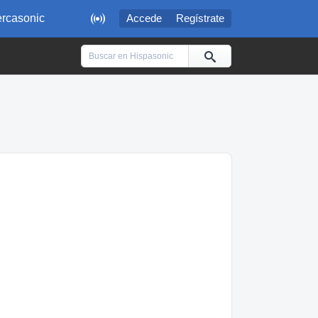

rcasonic
Accede
Regístrate