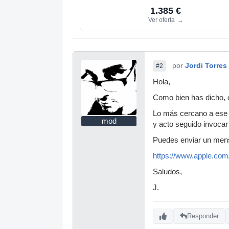
1.385 €
Ver oferta
→
por
Jordi Torres
#2
Hola,
Como bien has dicho, 
Lo más cercano a ese t
mod
y acto seguido invoca
Puedes enviar un mensa
https://www.apple.com/
Saludos,
J.
Responder