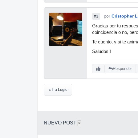
por
Cristopher 
#3
Gracias por tu respuest
coincidencia o no, per
Te cuento, y si te anim
Saludos!!
Responder
« Ir a Logic
NUEVO POST
×