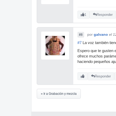
1
Responder
por
galvano
el 1
#8
#7
La voz también tien
Espero que te gusten 
ofrece muchos parámetr
haciendo pequeños aju
Responder
« Ir a Grabación y mezcla