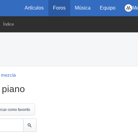
Artículos
Foros
Música
Equipo
Me
Índice
 mezcla
 piano
rcar como favorito