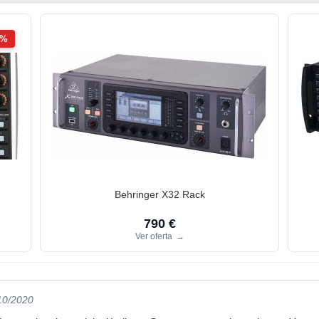
2%
Behringer X32 Rack
790 €
Ver oferta
→
/10/2020