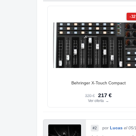
-3
Behringer X-Touch Compact
217 €
320 €
Ver oferta
→
por
Lucas
el 05
#2