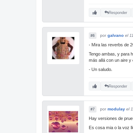
Responder
por
galvano
el 1
#6
- Mira las reverbs de 
Tengo ambas, y para ha
más allá con un aire y
- Un saludo.
Responder
por
modulay
el 
#7
Hay versiones de prueb
Es cosa mia o la voz l