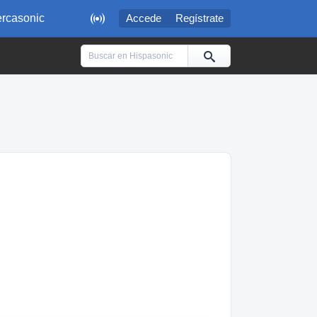

rcasonic
Accede
Regístrate