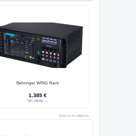
Behringer WING Rack
1.385 €
Ver oferta
→
Enlaces de afiliación