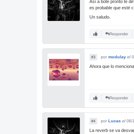
Así a bote pronto te d
es probable que esté 
Un saludo.
Responder
por
modulay
el 
#3
Ahora que lo mencionas
Responder
por
Lucas
el 06
#4
La reverb se va desvan