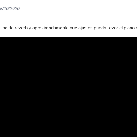
05/10/2020
tipo de reverb y aproximadamente que ajustes pueda llevar el piano