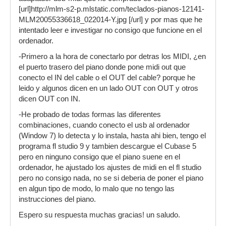
[url]http://mlm-s2-p.mlstatic.com/teclados-pianos-12141-
MLM20055336618_022014-Y.jpg [/url] y por mas que he
intentado leer e investigar no consigo que funcione en el
ordenador.
-Primero a la hora de conectarlo por detras los MIDI, ¿en
el puerto trasero del piano donde pone midi out que
conecto el IN del cable o el OUT del cable? porque he
leido y algunos dicen en un lado OUT con OUT y otros
dicen OUT con IN.
-He probado de todas formas las diferentes
combinaciones, cuando conecto el usb al ordenador
(Window 7) lo detecta y lo instala, hasta ahi bien, tengo el
programa fl studio 9 y tambien descargue el Cubase 5
pero en ninguno consigo que el piano suene en el
ordenador, he ajustado los ajustes de midi en el fl studio
pero no consigo nada, no se si deberia de poner el piano
en algun tipo de modo, lo malo que no tengo las
instrucciones del piano.
Espero su respuesta muchas gracias! un saludo.