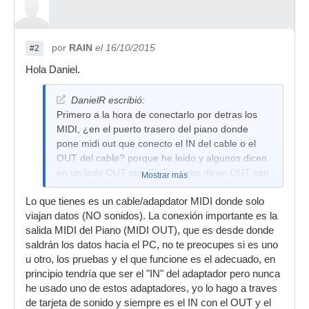
por
RAIN
el 16/10/2015
#2
Hola Daniel.
DanielR escribió:
Primero a la hora de conectarlo por detras los
MIDI, ¿en el puerto trasero del piano donde
pone midi out que conecto el IN del cable o el
OUT del cable? porque he leido y algunos dicen
en un lado OUT con OUT y otros dicen OUT con
Mostrar más
IN
Lo que tienes es un cable/adapdator MIDI donde solo
viajan datos (NO sonidos). La conexión importante es la
salida MIDI del Piano (MIDI OUT), que es desde donde
saldrán los datos hacia el PC, no te preocupes si es uno
u otro, los pruebas y el que funcione es el adecuado, en
principio tendría que ser el "IN" del adaptador pero nunca
he usado uno de estos adaptadores, yo lo hago a traves
de tarjeta de sonido y siempre es el IN con el OUT y el