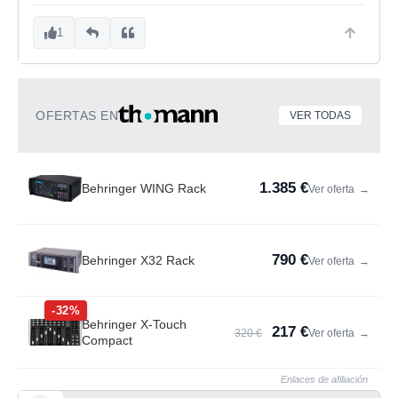
1
OFERTAS EN
VER TODAS
1.385 €
Behringer WING Rack
Ver oferta
→
790 €
Behringer X32 Rack
Ver oferta
→
-32%
Behringer X-Touch
217 €
320 €
Ver oferta
→
Compact
Enlaces de afiliación