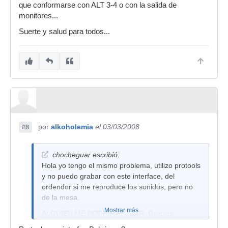
que conformarse con ALT 3-4 o con la salida de
monitores...
Suerte y salud para todos...
por
alkoholemia
el 03/03/2008
#8
chocheguar escribió:
Hola yo tengo el mismo problema, utilizo protools
y no puedo grabar con este interface, del
ordendor si me reproduce los sonidos, pero no
de la mesa.
Mostrar más
ALGUIEN ME PODRIA AYUDAR, Gracias