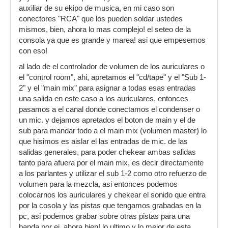
auxiliar de su ekipo de musica, en mi caso son
conectores "RCA" que los pueden soldar ustedes
mismos, bien, ahora lo mas complejo! el seteo de la
consola ya que es grande y marea! asi que empesemos
con eso!
al lado de el controlador de volumen de los auriculares o
el "control room", ahi, apretamos el "cd/tape" y el "Sub 1-
2" y el "main mix" para asignar a todas esas entradas
una salida en este caso a los auriculares, entonces
pasamos a el canal donde conectamos el condenser o
un mic. y dejamos apretados el boton de main y el de
sub para mandar todo a el main mix (volumen master) lo
que hisimos es aislar el las entradas de mic. de las
salidas generales, para poder chekear ambas salidas
tanto para afuera por el main mix, es decir directamente
a los parlantes y utilizar el sub 1-2 como otro refuerzo de
volumen para la mezcla, asi entonces podemos
colocarnos los auriculares y chekear el sonido que entra
por la cosola y las pistas que tengamos grabadas en la
pc, asi podemos grabar sobre otras pistas para una
banda por ej. ahora bien! lo ultimo y lo mejor de esta