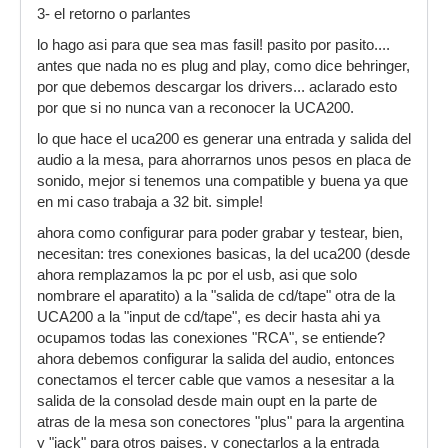
3- el retorno o parlantes
lo hago asi para que sea mas fasil! pasito por pasito....
antes que nada no es plug and play, como dice behringer,
por que debemos descargar los drivers... aclarado esto
por que si no nunca van a reconocer la UCA200.
lo que hace el uca200 es generar una entrada y salida del
audio a la mesa, para ahorrarnos unos pesos en placa de
sonido, mejor si tenemos una compatible y buena ya que
en mi caso trabaja a 32 bit. simple!
ahora como configurar para poder grabar y testear, bien,
necesitan: tres conexiones basicas, la del uca200 (desde
ahora remplazamos la pc por el usb, asi que solo
nombrare el aparatito) a la "salida de cd/tape" otra de la
UCA200 a la "input de cd/tape", es decir hasta ahi ya
ocupamos todas las conexiones "RCA", se entiende?
ahora debemos configurar la salida del audio, entonces
conectamos el tercer cable que vamos a nesesitar a la
salida de la consolad desde main oupt en la parte de
atras de la mesa son conectores "plus" para la argentina
y "jack" para otros paises, y conectarlos a la entrada