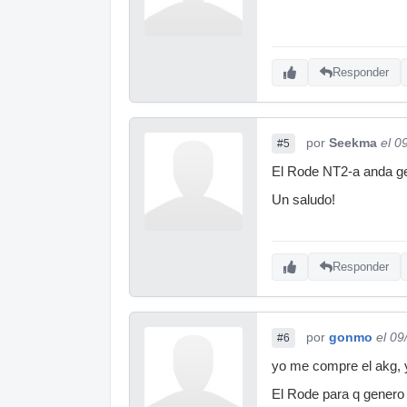
Responder
por
Seekma
el 0
#5
El Rode NT2-a anda gen
Un saludo!
Responder
por
gonmo
el 09
#6
yo me compre el akg, 
El Rode para q genero l