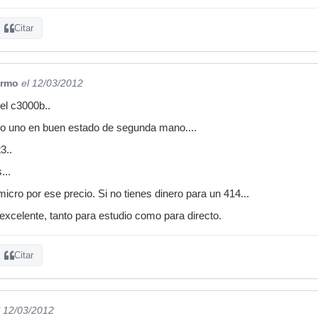
Citar
ermo
el 12/03/2012
el c3000b..
o uno en buen estado de segunda mano....
3..
...
icro por ese precio. Si no tienes dinero para un 414...
excelente, tanto para estudio como para directo.
Citar
l 12/03/2012