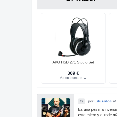
AKG HSD 271 Studio Set
309 €
Ver en thomann
→
por
Eduardoc
el
#2
Es una pésima inversió
este micro y el rode 