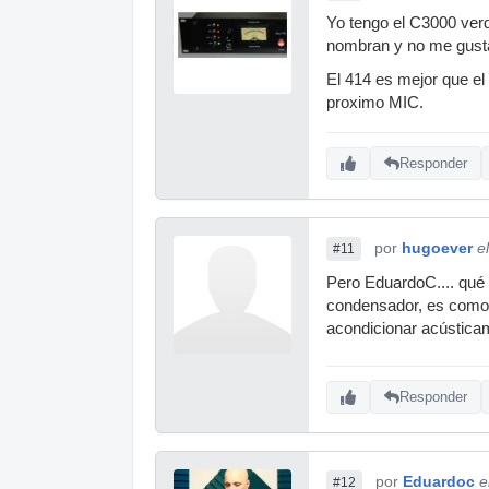
Yo tengo el C3000 verd
nombran y no me gust
El 414 es mejor que el
proximo MIC.
Responder
por
hugoever
e
#11
Pero EduardoC.... qué 
condensador, es como n
acondicionar acústica
Responder
por
Eduardoc
e
#12