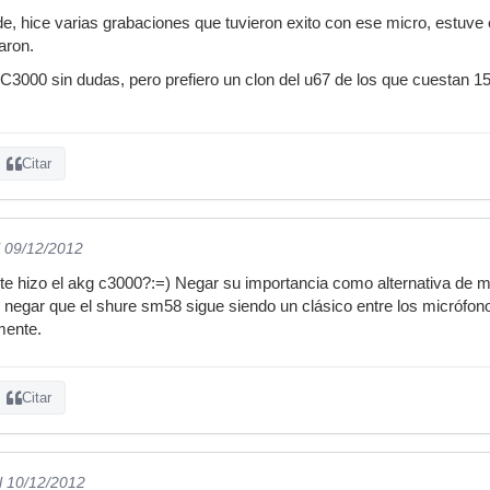
e, hice varias grabaciones que tuvieron exito con ese micro, estuv
aron.
 C3000 sin dudas, pero prefiero un clon del u67 de los que cuestan 1
Citar
l 09/12/2012
te hizo el akg c3000?:=) Negar su importancia como alternativa de m
egar que el shure sm58 sigue siendo un clásico entre los micrófonos
mente.
Citar
l 10/12/2012