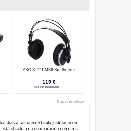
AKG K-271 MKII Kopfhoerer
119 €
Ver en thomann
→
Enlaces de afiliación
stos días atrás que se habla justmante de
 está obsoleto en comparación con otros