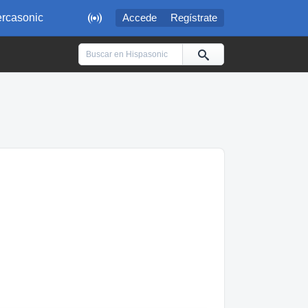

rcasonic
Accede
Regístrate