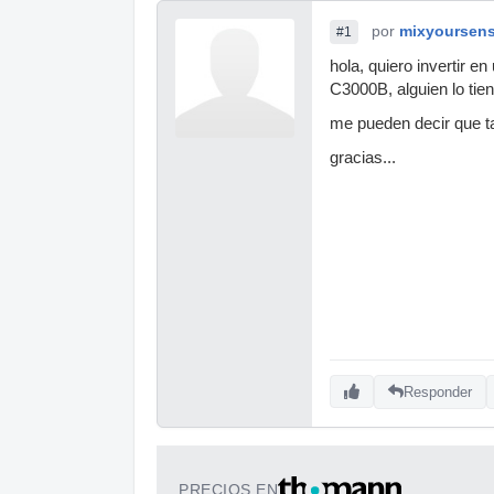
por
mixyoursen
#1
hola, quiero invertir 
C3000B, alguien lo tie
me pueden decir que ta
gracias...
Responder
PRECIOS EN