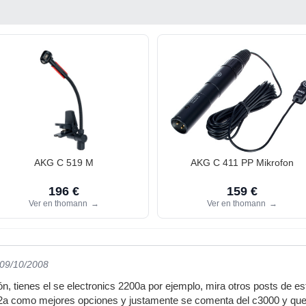
AKG C 519 M
AKG C 411 PP Mikrofon
196 €
159 €
Ver en thomann
→
Ver en thomann
→
 09/10/2008
n, tienes el se electronics 2200a por ejemplo, mira otros posts de e
nt2a como mejores opciones y justamente se comenta del c3000 y que