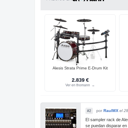
Alesis Strata Prime E-Drum Kit
2.839 €
Ver en thomann
→
por
RaulMX
el 2
#2
El sampler rack de Ale
se puedan disparar en 