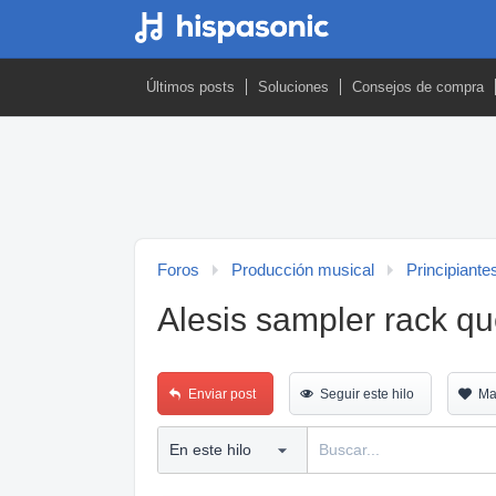
Últimos posts
Soluciones
Consejos de compra
Foros
Producción musical
Principiante
Alesis sampler rack q
Enviar post
Seguir este hilo
Ma