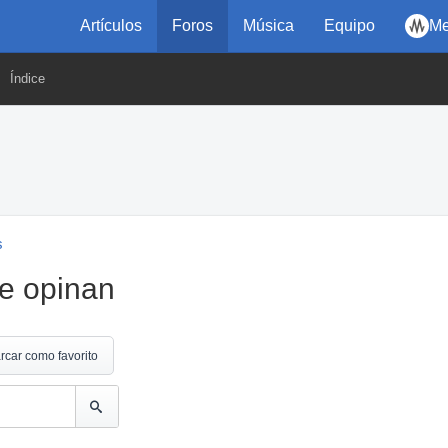
Artículos
Foros
Música
Equipo
Me
Índice
s
ue opinan
rcar como favorito