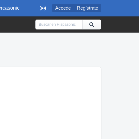

rcasonic
Accede
Regístrate