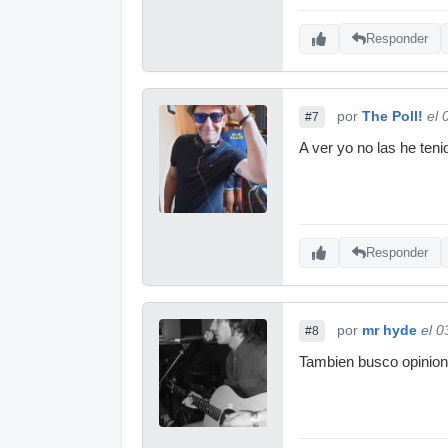
Responder
por
The Poll!
el 
#7
A ver yo no las he ten
Responder
por
mr hyde
el 0
#8
Tambien busco opinione