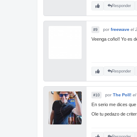
Responder
por
freewave
el 
#9
Veenga coño!! Yo es de
Responder
por
The Poll!
el
#10
En serio me dices que 
Ole tu pedazo de crite
Responder