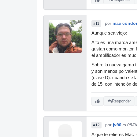
por
mac condo
#11
Aunque sea viejo:
Alto es una marca amer
gustan como monitor. 
el amplificador es muc
Sobre la nueva gama t
y son menos polivalent
(clase D). cuando se l
de 15, con intención d
Responder
por
jv90
el 08/0
#12
A que te refieres Mac_