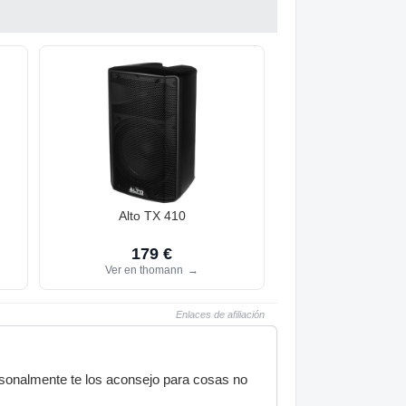
Alto TX 410
179 €
Ver en thomann
→
Enlaces de afiliación
ersonalmente te los aconsejo para cosas no