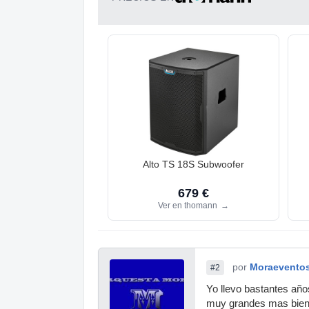
Alto TS 18S Subwoofer
679 €
Ver en thomann
→
por
Moraevento
#2
Yo llevo bastantes año
muy grandes mas bien 