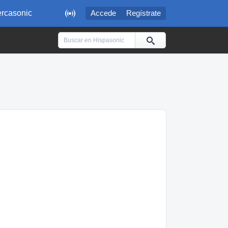

rcasonic
Accede
Regístrate