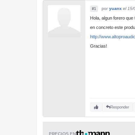
por
yuanx
el 15/
#1
Hola, algun forero que 
en concreto este produ
http://www.altoproa
Gracias!
Responder
PRECIOS EN