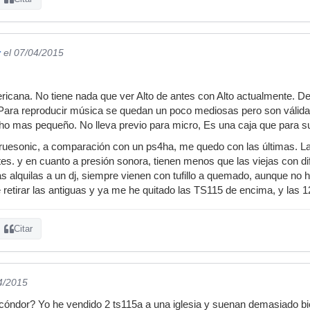
r
el 07/04/2015
icana. No tiene nada que ver Alto de antes con Alto actualmente. D
Para reproducir música se quedan un poco mediosas pero son válida
ho mas pequeño. No lleva previo para micro, Es una caja que para s
ruesonic, a comparación con un ps4ha, me quedo con las últimas.
es. y en cuanto a presión sonora, tienen menos que las viejas con d
as alquilas a un dj, siempre vienen con tufillo a quemado, aunque n
e retirar las antiguas y ya me he quitado las TS115 de encima, y las
Citar
4/2015
cóndor? Yo he vendido 2 ts115a a una iglesia y suenan demasiado bien,