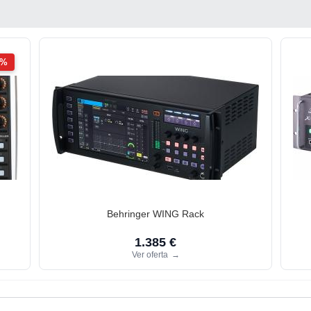
2%
Behringer WING Rack
1.385 €
Ver oferta
→