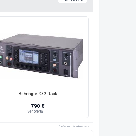
Behringer X32 Rack
790 €
Ver oferta
→
Enlaces de afiliación