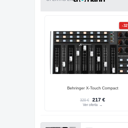
-3
Behringer X-Touch Compact
217 €
320 €
Ver oferta
→