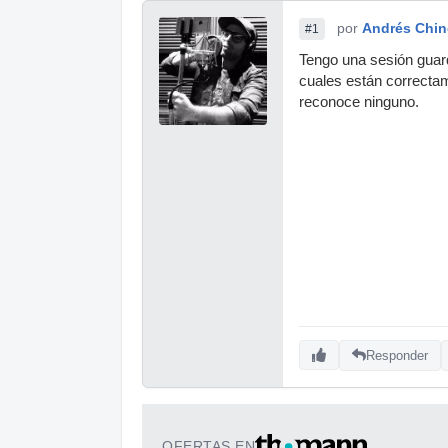
por
Andrés Chi
#1
Tengo una sesión guard
cuales están correctam
reconoce ninguno.
Responder
OFERTAS EN