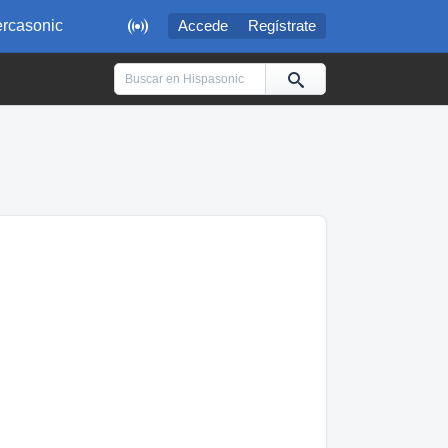

rcasonic
Accede
Regístrate