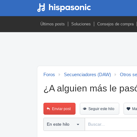
Últimos posts
Soluciones
Consejos de compra
Foros
Secuenciadores (DAW)
Otros s
¿A alguien más le pasó
Enviar post
Seguir este hilo
Ma