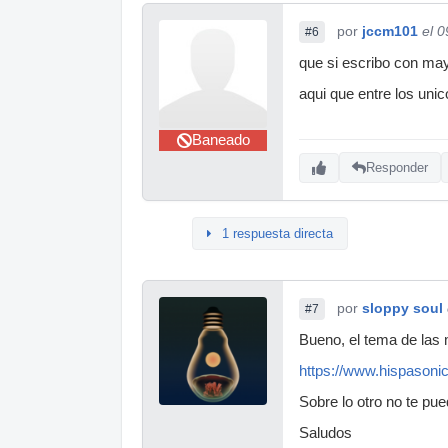
por
jccm101
el 
#6
que si escribo con ma
aqui que entre los uni
Baneado
Responder
1 respuesta directa
por
sloppy soul
#7
Bueno, el tema de las
https://www.hispasoni
Sobre lo otro no te pu
Saludos