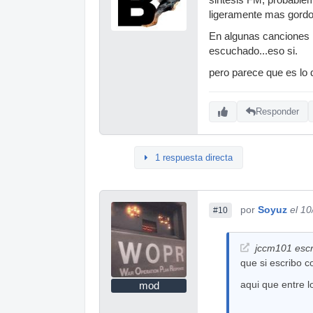
ligeramente mas gordo
En algunas canciones l
escuchado...eso si.
pero parece que es lo 
Responder
1 respuesta directa
por
Soyuz
el 1
#10
jccm101 escr
que si escribo 
aqui que entre 
mod