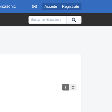

rcasonic
Accede
Regístrate
1
2