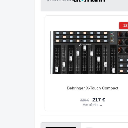
-3
Behringer X-Touch Compact
217 €
320 €
Ver oferta
→