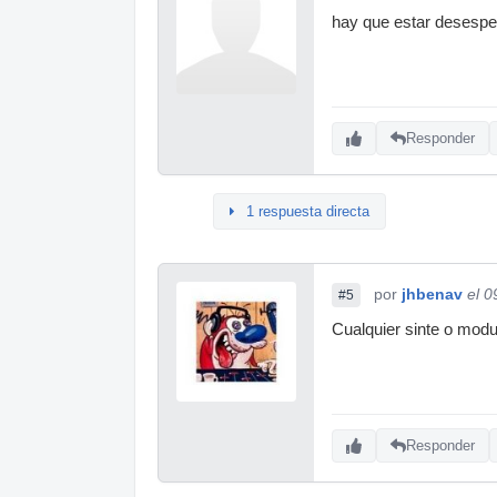
hay que estar desespera
Responder
1 respuesta directa
por
jhbenav
el 0
#5
Cualquier sinte o modu
Responder