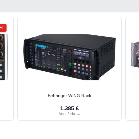
2%
Behringer WING Rack
1.385 €
Ver oferta
→