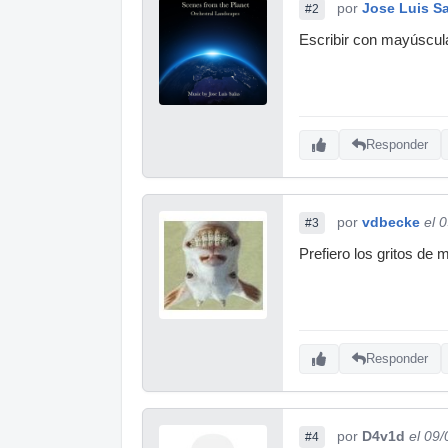
por
Jose Luis S
#2
Escribir con mayúscula
Responder
por
vdbecke
el 
#3
Prefiero los gritos de
Responder
por
D4v1d
el 09
#4