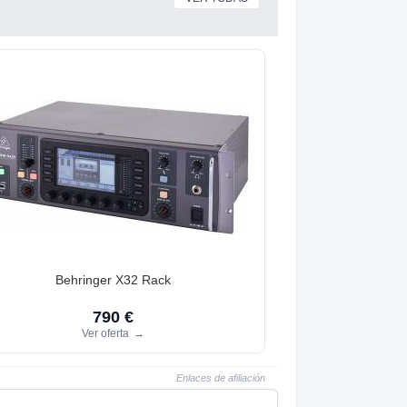
Behringer X32 Rack
790 €
Ver oferta
→
Enlaces de afiliación