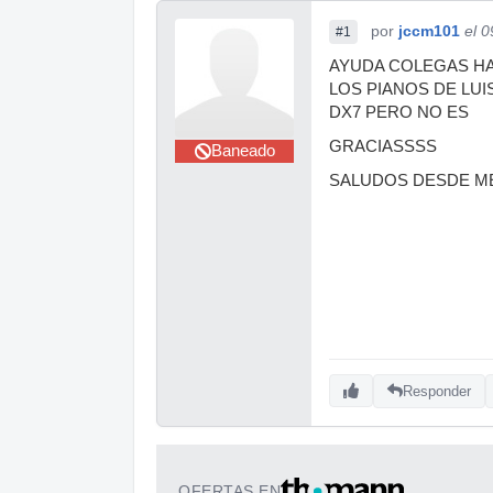
por
jccm101
el 
#1
AYUDA COLEGAS HA
LOS PIANOS DE LUI
DX7 PERO NO ES
GRACIASSSS
Baneado
SALUDOS DESDE M
Responder
OFERTAS EN