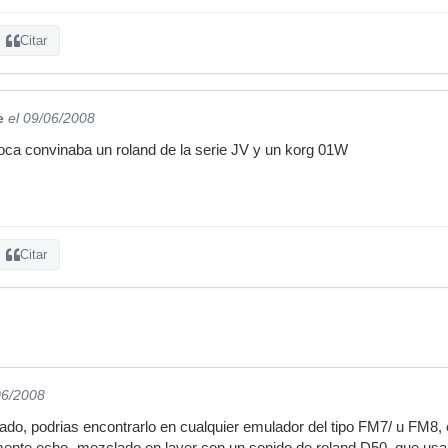
Citar
e
el 09/06/2008
oca convinaba un roland de la serie JV y un korg 01W
Citar
06/2008
do, podrias encontrarlo en cualquier emulador del tipo FM7/ u FM8, el
mente echo -mezclado en layer con un sonido de roland D50, que usa